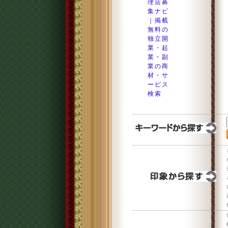
理店募
集ナビ
｜掲載
無料の
独立開
業・起
業・副
業の商
材・サ
ービス
検索