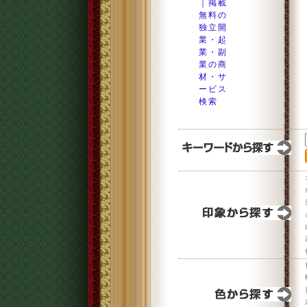
｜掲載
無料の
独立開
業・起
業・副
業の商
材・サ
ービス
検索