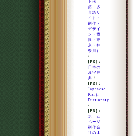
ト構
築・多
言語サ
イト・
制作・
デザイ
ン（横
浜・東
京・神
奈川）
/
[PR]：
日本の
漢字辞
典
/
[PR]：
Japanese
Kanji
Dictionary
/
[PR]：
ホーム
ページ
制作会
社の比