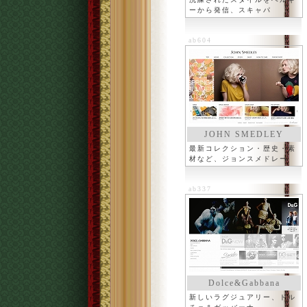
ーから発信、スキャパ
ab604
JOHN SMEDLEY
最新コレクション・歴史・素
材など、ジョンスメドレー
ab337
Dolce&Gabbana
新しいラグジュアリー、ドル