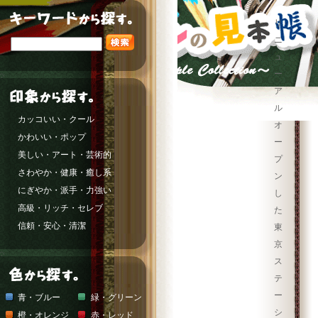
リ
ニ
ュ
ー
ア
ル
カッコいい・クール
オ
かわいい・ポップ
ー
美しい・アート・芸術的
プ
さわやか・健康・癒し系
ン
にぎやか・派手・力強い
し
高級・リッチ・セレブ
た
信頼・安心・清潔
東
京
ス
テ
ー
青・ブルー
緑・グリーン
シ
橙・オレンジ
赤・レッド