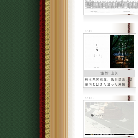
ac495
旅館 山河
熊本県阿蘇郡、黒川温泉、温
泉街とはまた違った風情
ac480