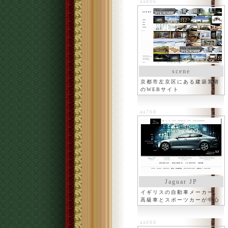
aa806
scene
京都市左京区にある建築業者
のWEBサイト
aa768
Jaguar JP
イギリスの自動車メーカー、
高級車とスポーツカーが中心
aa666