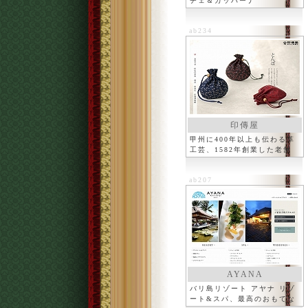
チェ＆ガッバーナ
ab234
印傳屋
甲州に400年以上も伝わる革
工芸、1582年創業した老舗
ab207
AYANA
バリ島リゾート アヤナ リゾ
ート&スパ、最高のおもてな