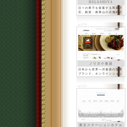
HIGASHIYA
日々の果子を提案する和菓子
店、銀座・南青山の店舗紹介
ac379
ノリタケ食器
日本から世界へ洋食器の世界
ブランド、オンラインショッ
プ
ac121
東京ステーションホテル