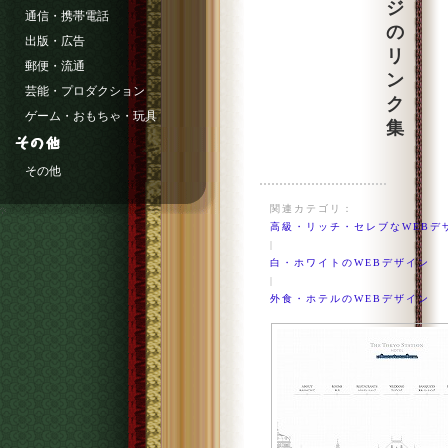
ジ
通信・携帯電話
の
出版・広告
リ
郵便・流通
ン
芸能・プロダクション
ク
ゲーム・おもちゃ・玩具
集
その他
関連カテゴリ：
高級・リッチ・セレブなWEBデ
|
白・ホワイトのWEBデザイン
|
外食・ホテルのWEBデザイン