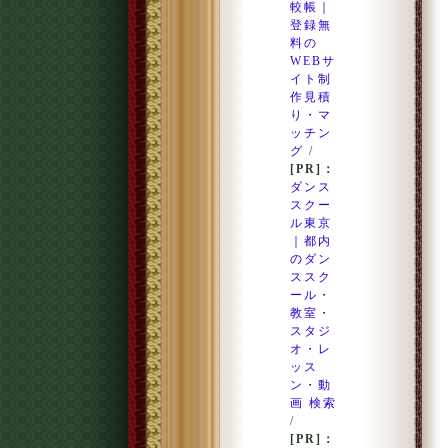
較帳｜
登録無
料の
WEBサ
イト制
作見積
り・マ
ッチン
グ
/
[PR]：
ダンス
スクー
ル東京
｜都内
のダン
ススク
ール・
教室・
スタジ
オ・レ
ッス
ン・動
画 検索
/
[PR]：