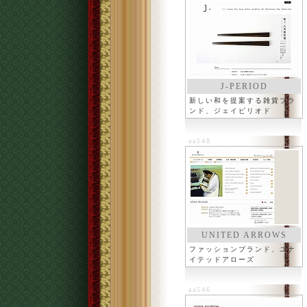
J-PERIOD
新しい和を提案する雑貨ブラ
ンド、ジェイピリオド
aa548
UNITED ARROWS
LTD.
ファッションブランド、ユナ
イテッドアローズ
aa546