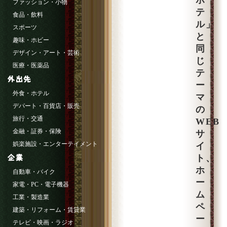
ホ
ファッション・小物
テ
食品・飲料
ル」
スポーツ
と
趣味・ホビー
同
デザイン・アート・芸術
じ
医療・医薬品
テ
ー
外食・ホテル
マ
デパート・百貨店・販売
の
旅行・交通
WEB
金融・証券・保険
サ
娯楽施設・エンターテイメント
イ
ト、
ホ
自動車・バイク
ー
家電・PC・電子機器
ム
工業・製造業
ペ
建築・リフォーム・賃貸業
ー
テレビ・映画・ラジオ