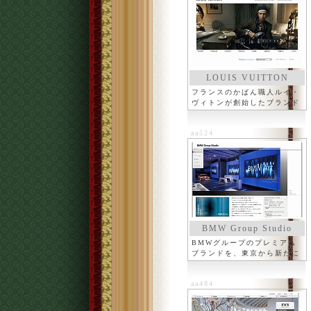
LOUIS VUITTON
フランスのかばん職人ルイ・
ヴィトンが創始したブランド
aa524
BMW Group Studio
BMWグループのプレミアム
ブランドを、東京から新たに
発信
aa484