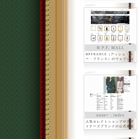
aa880
H.P.F, MALL
HPFRANCE（アッシュ・ぺ
ー・フランス）のウェブショ
ップ
aa865
nuan+ : index
人気セレクトショップやデザ
イナーズブランドの公式通販