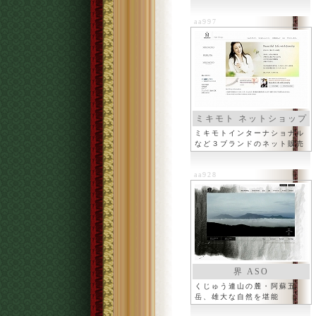
し
aa997
ミキモト ネットショップ
ミキモトインターナショナル
など３ブランドのネット販売
aa928
界 ASO
くじゅう連山の麓・阿蘇五
岳、雄大な自然を堪能