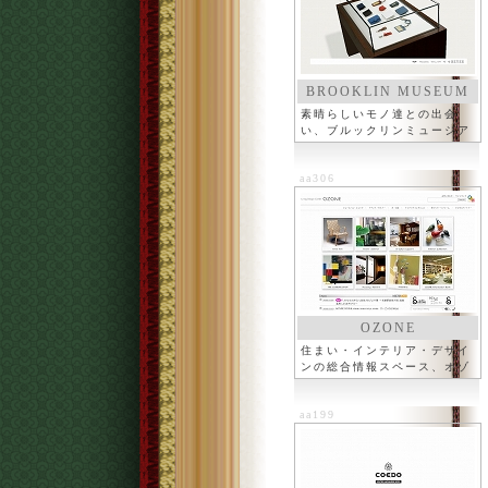
BROOKLIN MUSEUM
素晴らしいモノ達との出会
い、ブルックリンミュージア
ム
aa306
OZONE
住まい・インテリア・デザイ
ンの総合情報スペース、オゾ
ン
aa199