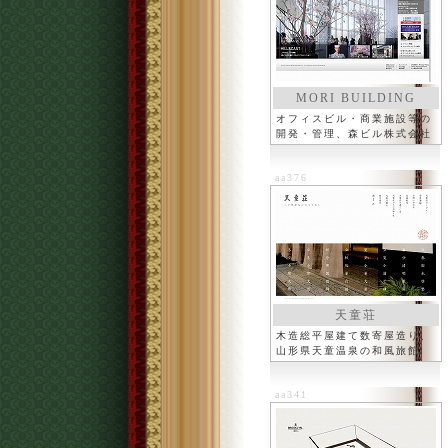
MORI BUILDING
オフィスビル・商業施設等の
開発・管理、森ビル株式会社
aa376
天童荘
木造総平屋建て数寄屋造り、
山形県天童温泉の和風旅館
aa341