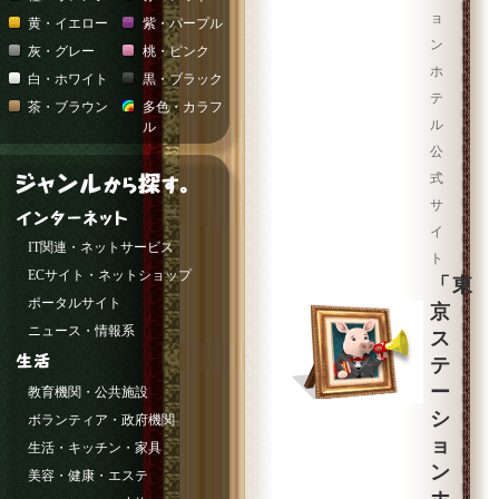
ョ
黄・イエロー
紫・パープル
ン
灰・グレー
桃・ピンク
ホ
白・ホワイト
黒・ブラック
テ
茶・ブラウン
多色・カラフ
ル
ル
公
式
サ
イ
IT関連・ネットサービス
ト
ECサイト・ネットショップ
「東
ポータルサイト
京
ニュース・情報系
ス
テ
ー
教育機関・公共施設
シ
ボランティア・政府機関
ョ
生活・キッチン・家具
ン
美容・健康・エステ