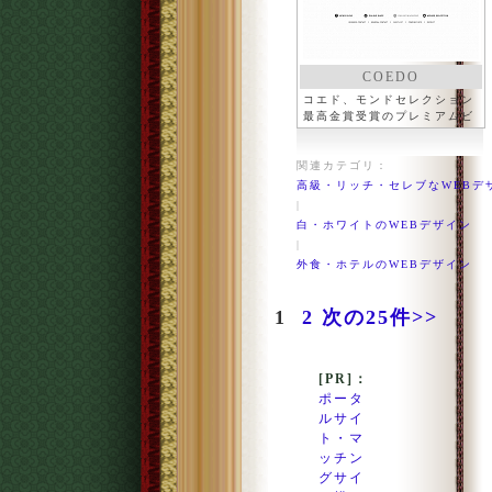
COEDO
コエド、モンドセレクション
最高金賞受賞のプレミアムビ
ール
関連カテゴリ：
高級・リッチ・セレブなWEBデ
|
白・ホワイトのWEBデザイン
|
外食・ホテルのWEBデザイン
1
2
次の25件>>
[PR]：
ポータ
ルサイ
ト・マ
ッチン
グサイ