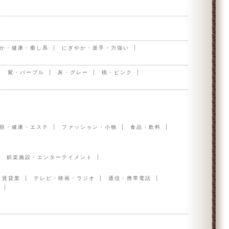
か・健康・癒し系
にぎやか・派手・力強い
紫・パープル
灰・グレー
桃・ピンク
容・健康・エステ
ファッション・小物
食品・飲料
娯楽施設・エンターテイメント
・賃貸業
テレビ・映画・ラジオ
通信・携帯電話