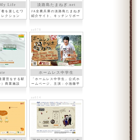
 My Life
淡路島たまねぎ.net
下着を楽しむワ
JA全農兵庫の淡路島たまねぎ
コレクション
紹介サイト、キッチンリポー
ト
aa878
ute
ホームレス中学生
発運営をする駅
「ホームレス中学生」公式ホ
カ）商業施設
ームページ、主演：小池徹平
aa614