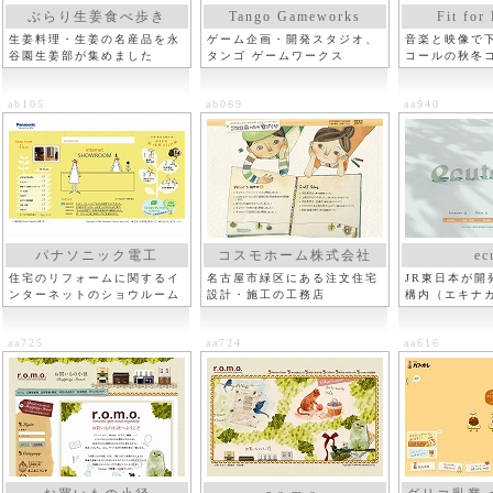
ぶらり生姜食べ歩き
Tango Gameworks
Fit for
生姜料理・生姜の名産品を永
ゲーム企画・開発スタジオ、
音楽と映像で
谷園生姜部が集めました
タンゴ ゲームワークス
コールの秋冬
ab105
ab069
aa940
パナソニック電工
コスモホーム株式会社
ec
住宅のリフォームに関するイ
名古屋市緑区にある注文住宅
JR東日本が開
ンターネットのショウルーム
設計・施工の工務店
構内（エキナ
aa725
aa724
aa616