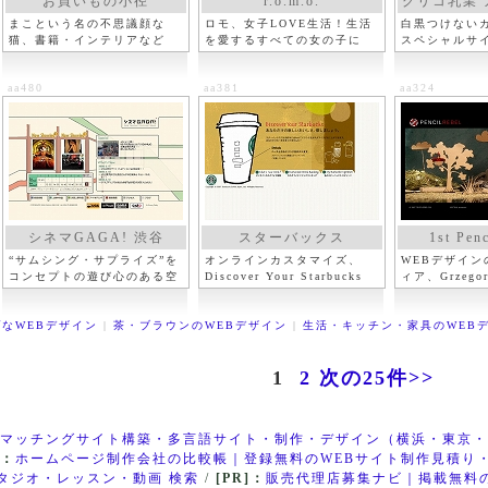
お買いもの小径
r.o.m.o.
グリコ乳業 
まこという名の不思議顔な
ロモ、女子LOVE生活！生活
白黒つけない
猫、書籍・インテリアなど
を愛するすべての女の子に
スペシャルサ
aa480
aa381
aa324
シネマGAGA! 渋谷
スターバックス
1st Penc
“サムシング・サプライズ”を
オンラインカスタマイズ、
WEBデザイン
コンセプトの遊び心のある空
Discover Your Starbucks
ィア、Grzegor
間
Kozakiewicz
なWEBデザイン
|
茶・ブラウンのWEBデザイン
|
生活・キッチン・家具のWEB
1
2
次の25件>>
マッチングサイト構築・多言語サイト・制作・デザイン（横浜・東京・
]：
ホームページ制作会社の比較帳｜登録無料のWEBサイト制作見積り
タジオ・レッスン・動画 検索
/
[PR]：
販売代理店募集ナビ｜掲載無料