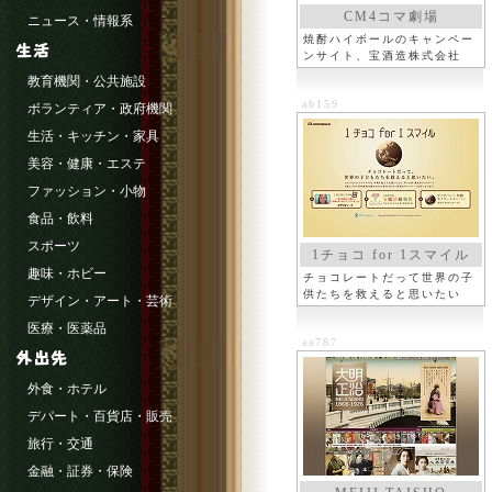
CM4コマ劇場
ニュース・情報系
焼酎ハイボールのキャンペー
ンサイト、宝酒造株式会社
教育機関・公共施設
ab159
ボランティア・政府機関
生活・キッチン・家具
美容・健康・エステ
ファッション・小物
食品・飲料
スポーツ
1チョコ for 1スマイル
趣味・ホビー
チョコレートだって世界の子
供たちを救えると思いたい
デザイン・アート・芸術
医療・医薬品
aa787
外食・ホテル
デパート・百貨店・販売
旅行・交通
金融・証券・保険