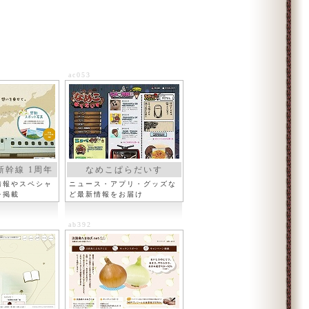
ac053
幹線 1周年
なめこぱらだいす
情報やスペシャ
ニュース・アプリ・グッズな
を掲載
ど最新情報をお届け
ab392