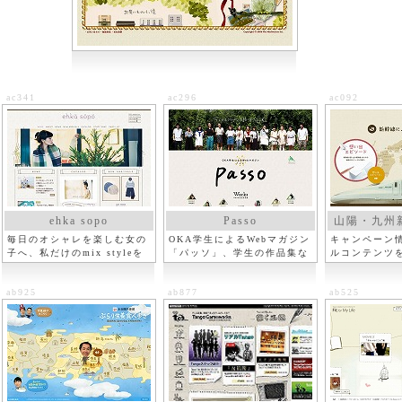
ac341
ac296
ac092
ehka sopo
Passo
山陽・九州新
毎日のオシャレを楽しむ女の
OKA学生によるWebマガジン
キャンペーン
子へ、私だけのmix styleを
「パッソ」、学生の作品集な
ルコンテンツ
提案
ど
ab925
ab877
ab525