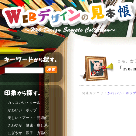
ロモ、女
「r.
関連カテゴリ：
かわいい・ポップ
カッコいい・クール
かわいい・ポップ
美しい・アート・芸術的
さわやか・健康・癒し系
にぎやか・派手・力強い