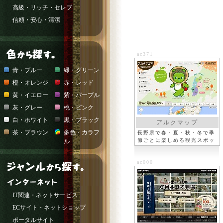
高級・リッチ・セレブ
信頼・安心・清潔
ac371
青・ブルー
緑・グリーン
橙・オレンジ
赤・レッド
黄・イエロー
紫・パープル
灰・グレー
桃・ピンク
白・ホワイト
黒・ブラック
アルクマップ
茶・ブラウン
多色・カラフ
長野県で春・夏・秋・冬で季
節ごとに楽しめる観光スポッ
ル
ト
ac000
IT関連・ネットサービス
ECサイト・ネットショップ
ポータルサイト