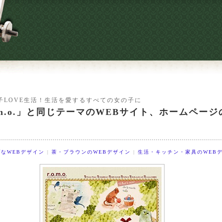
子LOVE生活！生活を愛するすべての女の子に
o.m.o.」と同じテーマのWEBサイト、ホームペー
なWEBデザイン
|
茶・ブラウンのWEBデザイン
|
生活・キッチン・家具のWEB