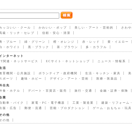
カッコいい・クール
かわいい・ポップ
美しい・アート・芸術的
さわや
高級・リッチ・セレブ
信頼・安心・清潔
青・ブルー
緑・グリーン
橙・オレンジ
赤・レッド
黄・イエロー
白・ホワイト
黒・ブラック
茶・ブラウン
多・カラフル
インターネット
IT関連・ネットサービス
ECサイト・ネットショップ
ニュース・情報系
生活
教育機関・公共施設
ボランティア・政府機関
生活・キッチン・家具
美
スポーツ
趣味・ホビー
デザイン・アート・芸術
医療・医薬品
外出先
外食・ホテル
デパート・百貨店・販売
旅行・交通
金融・証券・保険
企業
自動車・バイク
家電・PC・電子機器
工業・製造業
建築・リフォーム
出版・広告
郵便・流通
芸能・プロダクション
ゲーム・おもちゃ・玩具
その他
その他