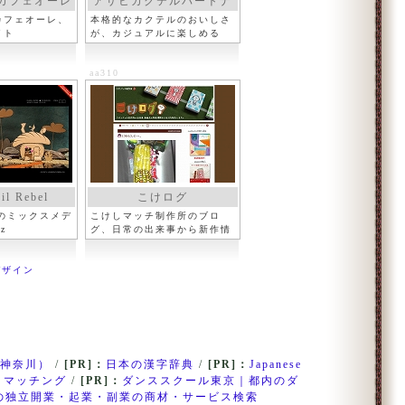
カフェオーレ
アサヒカクテルパートナ
ー
カフェオーレ、
本格的なカクテルのおいしさ
イト
が、カジュアルに楽しめる
aa310
il Rebel
こけログ
のミックスメデ
こけしマッチ制作所のブロ
z
グ、日常の出来事から新作情
報他
デザイン
神奈川）
/
[PR]：
日本の漢字辞典
/
[PR]：
Japanese
・マッチング
/
[PR]：
ダンススクール東京｜都内のダ
の独立開業・起業・副業の商材・サービス検索