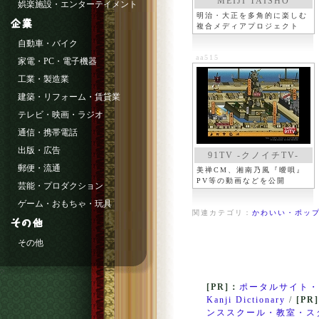
MEIJI TAISHO
娯楽施設・エンターテイメント
明治・大正を多角的に楽しむ
複合メディアプロジェクト
自動車・バイク
aa515
家電・PC・電子機器
工業・製造業
建築・リフォーム・賃貸業
テレビ・映画・ラジオ
通信・携帯電話
出版・広告
91TV -クノイチTV-
郵便・流通
美禅CM、湘南乃風『曖唄』
PV等の動画などを公開
芸能・プロダクション
ゲーム・おもちゃ・玩具
関連カテゴリ：
かわいい・ポップ
その他
[PR]：
ポータルサイト・
Kanji Dictionary
/
[PR
ンススクール・教室・ス