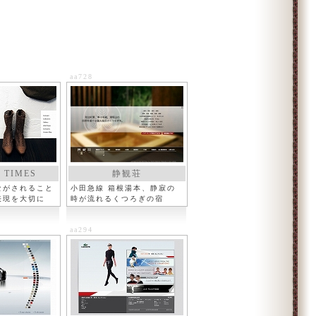
aa728
 TIMES
静観荘
ながされること
小田急線 箱根湯本、静寂の
表現を大切に
時が流れるくつろぎの宿
aa294