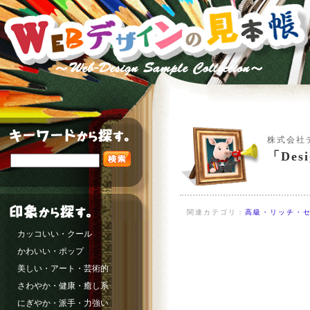
株式会社
「De
関連カテゴリ：
高級・リッチ・セ
カッコいい・クール
かわいい・ポップ
美しい・アート・芸術的
さわやか・健康・癒し系
にぎやか・派手・力強い