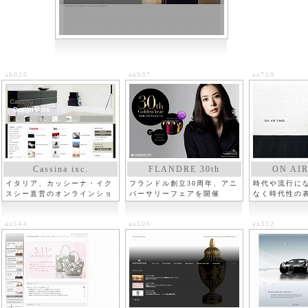
ab020
aa937
aa759
Cassina ixc.
FLANDRE 30th
ON AIR
イタリア、カッシーナ・イク
フランドル創立30周年、アニ
時代や流行に
スシー直営のオンラインショ
バーサリーフェアを開催
なく時代性の
ップ
aa544
aa506
aa332