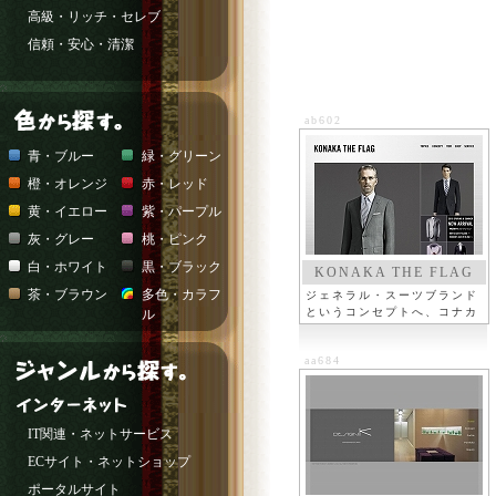
高級・リッチ・セレブ
信頼・安心・清潔
ab602
青・ブルー
緑・グリーン
橙・オレンジ
赤・レッド
黄・イエロー
紫・パープル
灰・グレー
桃・ピンク
白・ホワイト
黒・ブラック
KONAKA THE FLAG
茶・ブラウン
多色・カラフ
ジェネラル・スーツブランド
というコンセプトへ、コナカ
ル
aa684
IT関連・ネットサービス
ECサイト・ネットショップ
ポータルサイト