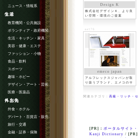
Design K
ニュース・情報系
株式会社デザインＫ、より良
い空間・環境のご提案
教育機関・公共施設
aa176
ボランティア・政府機関
生活・キッチン・家具
美容・健康・エステ
ファッション・小物
食品・飲料
スポーツ
emeco japan
趣味・ホビー
アルフレックスジャパンが取
り扱うブランド、エメコのサ
デザイン・アート・芸術
イト
医療・医薬品
関連カテゴリ：
高級・リッチ・セ
外食・ホテル
デパート・百貨店・販売
旅行・交通
[PR]：
ポータルサイト・
金融・証券・保険
Kanji Dictionary
/
[PR