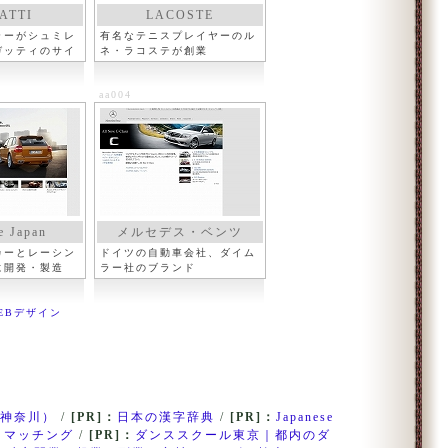
ATTI
LACOSTE
ラーがシュミレ
有名なテニスプレイヤーのル
ガッティのサイ
ネ・ラコステが創業
aa004
e Japan
メルセデス・ベンツ
カーとレーシン
ドイツの自動車会社、ダイム
に開発・製造
ラー社のブランド
EBデザイン
神奈川）
/
[PR]：
日本の漢字辞典
/
[PR]：
Japanese
・マッチング
/
[PR]：
ダンススクール東京｜都内のダ