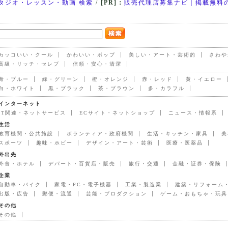
タジオ・レッスン・動画 検索
/
[PR]：
販売代理店募集ナビ｜掲載無料
カッコいい・クール
かわいい・ポップ
美しい・アート・芸術的
さわや
高級・リッチ・セレブ
信頼・安心・清潔
青・ブルー
緑・グリーン
橙・オレンジ
赤・レッド
黄・イエロー
白・ホワイト
黒・ブラック
茶・ブラウン
多・カラフル
インターネット
IT関連・ネットサービス
ECサイト・ネットショップ
ニュース・情報系
生活
教育機関・公共施設
ボランティア・政府機関
生活・キッチン・家具
美
スポーツ
趣味・ホビー
デザイン・アート・芸術
医療・医薬品
外出先
外食・ホテル
デパート・百貨店・販売
旅行・交通
金融・証券・保険
企業
自動車・バイク
家電・PC・電子機器
工業・製造業
建築・リフォーム
出版・広告
郵便・流通
芸能・プロダクション
ゲーム・おもちゃ・玩具
その他
その他