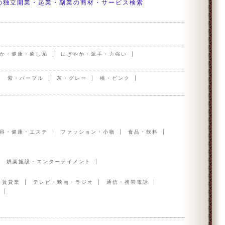
の独立開業・起業・副業の商材・サービス検索
か・健康・癒し系
にぎやか・派手・力強い
紫・パープル
灰・グレー
桃・ピンク
容・健康・エステ
ファッション・小物
食品・飲料
娯楽施設・エンターテイメント
・賃貸業
テレビ・映画・ラジオ
通信・携帯電話