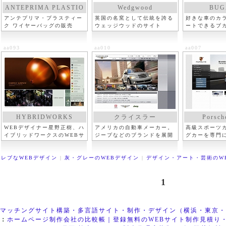
ANTEPRIMA PLASTIO
Wedgwood
BUG
アンテプリマ・プラスティー
英国の名窯として伝統を誇る
好きな車のカ
ク ワイヤーバッグの販売
ウェッジウッドのサイト
ートできるブ
ト
aa093
aa010
aa007
HYBRIDWORKS
クライスラー
Porsch
WEBデザイナー星野正樹、ハ
アメリカの自動車メーカー。
高級スポーツ
イブリッドワークスのWEBサ
ジープなどのブランドを展開
グカーを専門
イト
レブなWEBデザイン
|
灰・グレーのWEBデザイン
|
デザイン・アート・芸術のW
1
マッチングサイト構築・多言語サイト・制作・デザイン（横浜・東京・
]：
ホームページ制作会社の比較帳｜登録無料のWEBサイト制作見積り