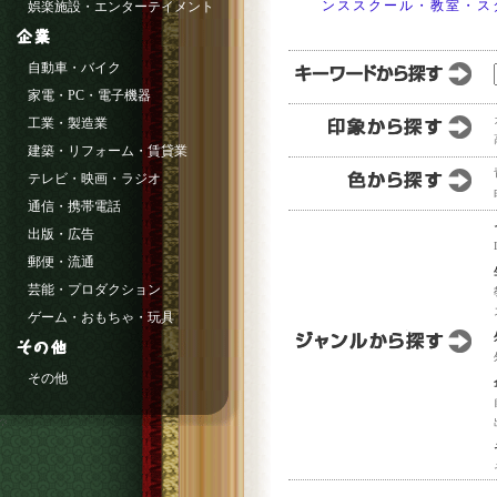
ンススクール・教室・ス
娯楽施設・エンターテイメント
自動車・バイク
家電・PC・電子機器
工業・製造業
建築・リフォーム・賃貸業
テレビ・映画・ラジオ
通信・携帯電話
出版・広告
郵便・流通
芸能・プロダクション
ゲーム・おもちゃ・玩具
その他