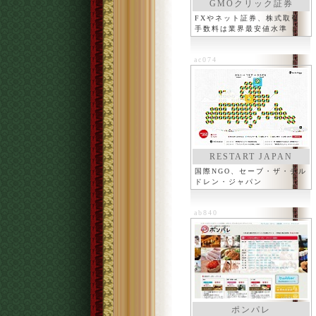
GMOクリック証券
FXやネット証券、株式取引
手数料は業界最安値水準
ac074
RESTART JAPAN
国際NGO、セーブ・ザ・チル
ドレン・ジャパン
ab840
ポンパレ