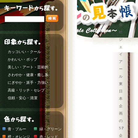
株
式
会
社
ジ
ェ
カッコいい・クール
イ
かわいい・ポップ
ア
美しい・アート・芸術的
ー
さわやか・健康・癒し系
ル
にぎやか・派手・力強い
東
高級・リッチ・セレブ
日
信頼・安心・清潔
本
企
画
の
SP
青・ブルー
緑・グリーン
企
橙・オレンジ
赤・レッド