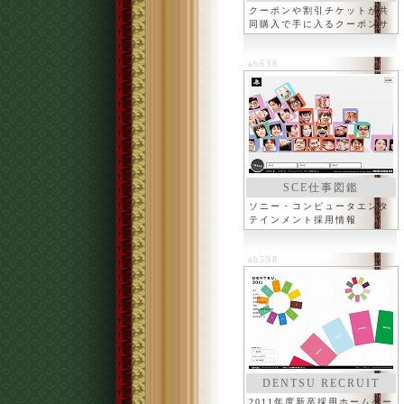
クーポンや割引チケットが共
同購入で手に入るクーポンサ
イト
ab638
SCE仕事図鑑
ソニー・コンピュータエンタ
テインメント採用情報
ab598
DENTSU RECRUIT
2011年度新卒採用ホームペー