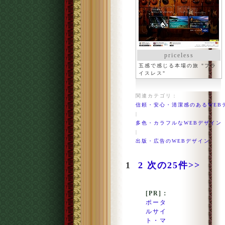
priceless
五感で感じる本場の旅 "プラ
イスレス"
関連カテゴリ：
信頼・安心・清潔感のあるWEB
|
多色・カラフルなWEBデザイン
|
出版・広告のWEBデザイン
1
2
次の25件>>
[PR]：
ポータ
ルサイ
ト・マ