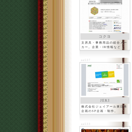
コクヨ
文房具・事務用品の総合メー
カー。企業・IR情報など
aa537
JEKI
株式会社ジェイアール東日本
企画のSP企画・制作。
aa533