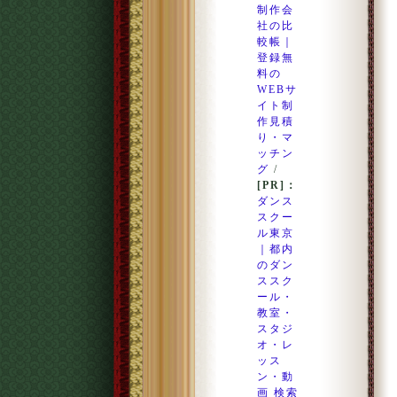
制作会
社の比
較帳｜
登録無
料の
WEBサ
イト制
作見積
り・マ
ッチン
グ
/
[PR]：
ダンス
スクー
ル東京
｜都内
のダン
ススク
ール・
教室・
スタジ
オ・レ
ッス
ン・動
画 検索