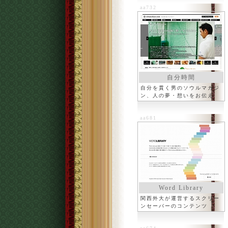
aa732
自分時間
自分を貫く男のソウルマガジ
ン、人の夢・想いをお伝え
aa681
Word Library
関西外大が運営するスクリー
ンセーバーのコンテンツ