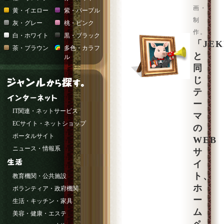
画・
黄・イエロー
紫・パープル
制
灰・グレー
桃・ピンク
作。
白・ホワイト
黒・ブラック
「JEK
茶・ブラウン
多色・カラフ
と
ル
同
じ
テ
ー
IT関連・ネットサービス
マ
ECサイト・ネットショップ
の
ポータルサイト
WEB
ニュース・情報系
サ
イ
ト、
教育機関・公共施設
ホ
ボランティア・政府機関
ー
生活・キッチン・家具
ム
美容・健康・エステ