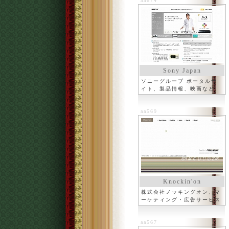
aa674
Sony Japan
ソニーグループ ポータルサ
イト、製品情報、映画など
aa569
Knockin'on
株式会社ノッキングオン、マ
ーケティング・広告サービス
など
aa567