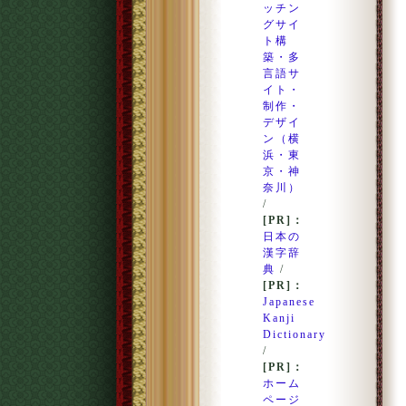
ッチン
グサイ
ト構
築・多
言語サ
イト・
制作・
デザイ
ン（横
浜・東
京・神
奈川）
/
[PR]：
日本の
漢字辞
典
/
[PR]：
Japanese
Kanji
Dictionary
/
[PR]：
ホーム
ページ