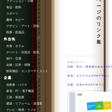
ペ
ファッション・小物
ー
食品・飲料
ジ
スポーツ
の
趣味・ホビー
リ
デザイン・アート・芸術
ン
医療・医薬品
ク
集
外食・ホテル
デパート・百貨店・販売
旅行・交通
関連カテゴリ：
金融・証券・保険
信頼・安心・清潔感のあるWEB
娯楽施設・エンターテイメント
|
多色・カラフルなWEBデザイン
|
自動車・バイク
出版・広告のWEBデザイン
家電・PC・電子機器
工業・製造業
建築・リフォーム・賃貸業
テレビ・映画・ラジオ