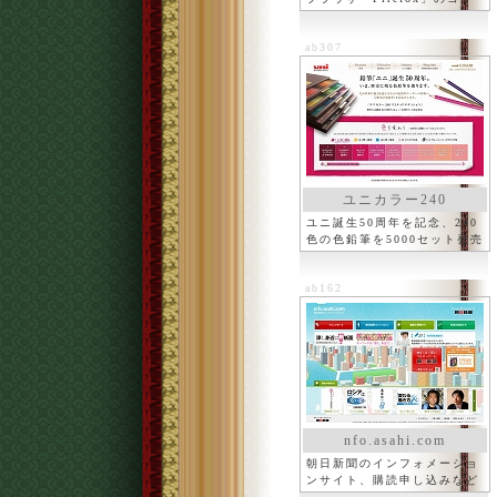
ボ
ab307
ユニカラー240
ユニ誕生50周年を記念、240
色の色鉛筆を5000セット発売
ab162
nfo.asahi.com
朝日新聞のインフォメーショ
ンサイト、購読申し込みなど