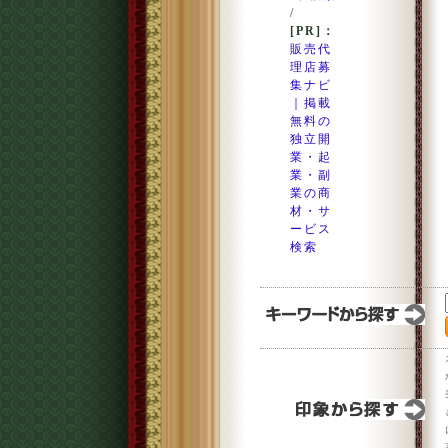
/
[PR]：
販売代
理店募
集ナビ
｜掲載
無料の
独立開
業・起
業・副
業の商
材・サ
ービス
検索