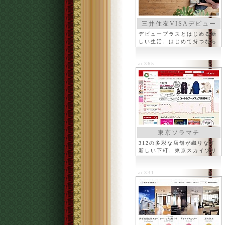
三井住友VISAデビュー
プラス
デビュープラスとはじめる新
しい生活、はじめて持つなら
ac365
東京ソラマチ
312の多彩な店舗が織りなす
新しい下町、東京スカイツリ
ー
ac331