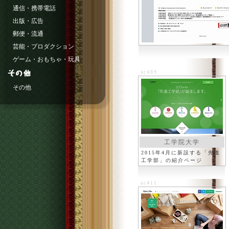
通信・携帯電話
出版・広告
郵便・流通
芸能・プロダクション
ゲーム・おもちゃ・玩具
ac489
その他
工学院大学
2015年4月に新設する「先進
工学部」の紹介ページ
ac411