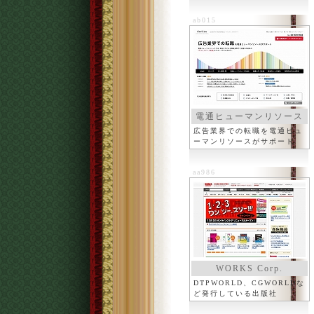
ab015
電通ヒューマンリソース
広告業界での転職を電通ヒュ
ーマンリソースがサポート
aa986
WORKS Corp.
DTPWORLD、CGWORLDな
ど発行している出版社