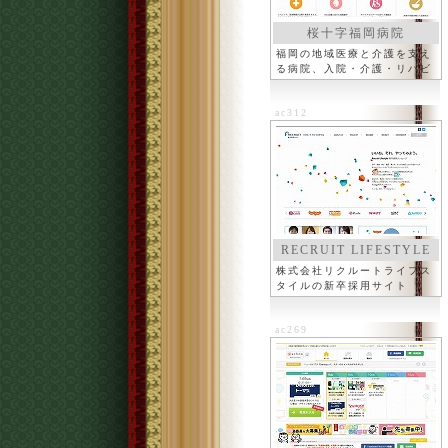
桜十字福岡病院
福岡の地域医療と介護を支え
る病院、入院・介護・リハビ
リ
ac312
RECRUIT LIFESTYLE
株式会社リクルートライフス
タイルの新卒採用サイト
ac269