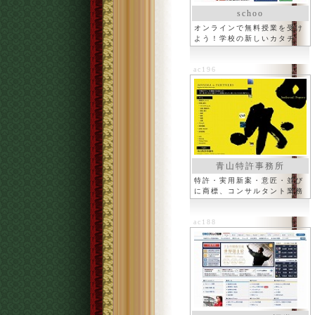
schoo
オンラインで無料授業を受け
よう！学校の新しいカタチ
ac196
青山特許事務所
特許・実用新案・意匠・並び
に商標、コンサルタント業務
ac188