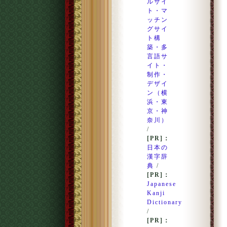
ルサイ
ト・マ
ッチン
グサイ
ト構
築・多
言語サ
イト・
制作・
デザイ
ン（横
浜・東
京・神
奈川）
/
[PR]：
日本の
漢字辞
典
/
[PR]：
Japanese
Kanji
Dictionary
/
[PR]：