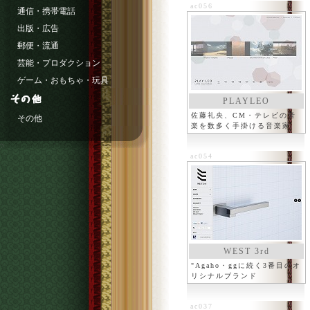
ac056
通信・携帯電話
出版・広告
郵便・流通
芸能・プロダクション
ゲーム・おもちゃ・玩具
PLAYLEO
佐藤礼央、CM・テレビの音
その他
楽を数多く手掛ける音楽家
ac054
WEST 3rd
"Agaho・ggに続く3番目のオ
リシナルブランド
ac037