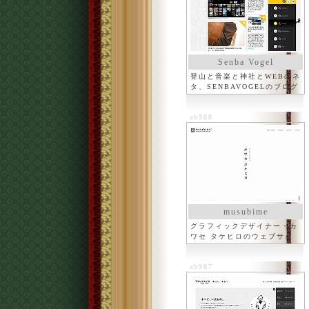
Senba Vogel
登山と音楽と神社とWEBのネ
タ、SENBAVOGELのブログ
ab988
musubime
グラフィックデザイナー・カ
ワセ タケヒロのウェブサイ
ト
ab987