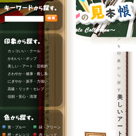
WEB
デ
ザ
イ
ン
を
カッコいい・クール
印
かわいい・ポップ
象
美しい・アート・芸術的
か
さわやか・健康・癒し系
ら
にぎやか・派手・力強い
探
高級・リッチ・セレブ
す。
美
信頼・安心・清潔
し
い・
ア
ー
青・ブルー
緑・グリーン
ト・
橙・オレンジ
赤・レッド