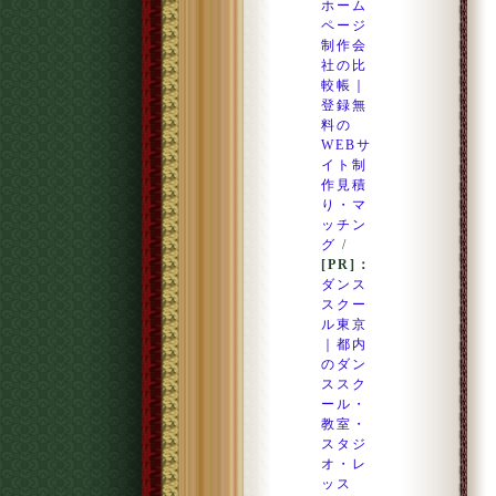
ホーム
ページ
制作会
社の比
較帳｜
登録無
料の
WEBサ
イト制
作見積
り・マ
ッチン
グ
/
[PR]：
ダンス
スクー
ル東京
｜都内
のダン
ススク
ール・
教室・
スタジ
オ・レ
ッス