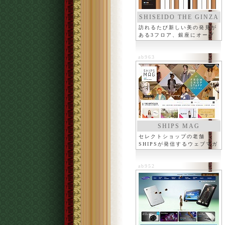
SHISEIDO THE GINZA
訪れるたび新しい美の発見が
ある3フロア、銀座にオープ
ン
ab963
SHIPS MAG
セレクトショップの老舗
SHIPSが発信するウェブマガ
ジン
ab952