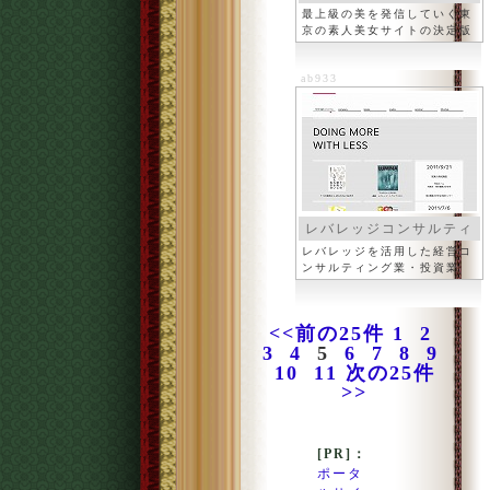
最上級の美を発信していく東
京の素人美女サイトの決定版
ab933
レバレッジコンサルティ
ング
レバレッジを活用した経営コ
ンサルティング業・投資業
<<前の25件
1
2
3
4
5
6
7
8
9
10
11
次の25件
>>
[PR]：
ポータ