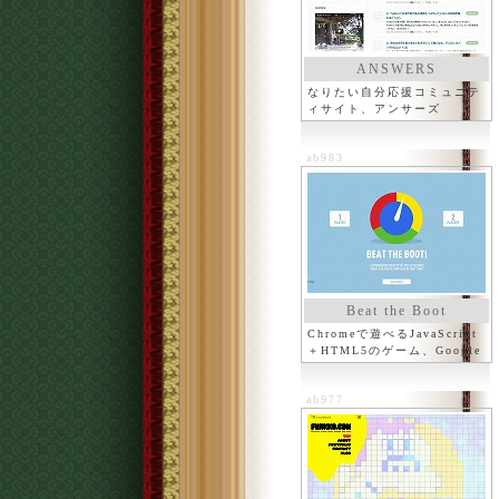
ANSWERS
なりたい自分応援コミュニテ
ィサイト、アンサーズ
ab983
Beat the Boot
Chromeで遊べるJavaScript
＋HTML5のゲーム、Google
ab977