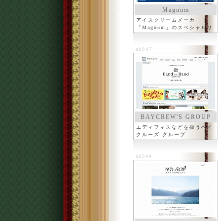
Magnum
アイスクリームメーカ
「Magnum」のスペシャルサ
イト
ab947
BAYCREW'S GROUP
エディフィスなどを扱うベイ
クルーズ グループ
ab944