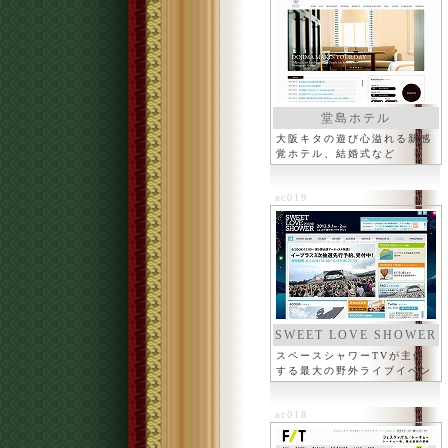
堂島ホテル
大阪キタの遊び心溢れる新感
覚ホテル、結婚式など
ac019
SWEET LOVE SHOWER
スペースシャワーTVが主催
する最大の野外ライブイベン
ト
ac018