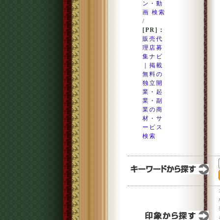
ン・動
画 検索
/
[PR]：
販売代
理店募
集ナビ
｜掲載
無料の
独立開
業・起
業・副
業の商
材・サ
ービス
検索