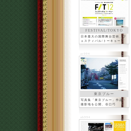
FESTIVAL/TOKYO
日本最大の国際舞台芸術、フ
ェスティバル/トーキョー
ac004
東京ブルー
写真集「東京ブルー」作品・
撮影地を公開、谷口巧
ab994