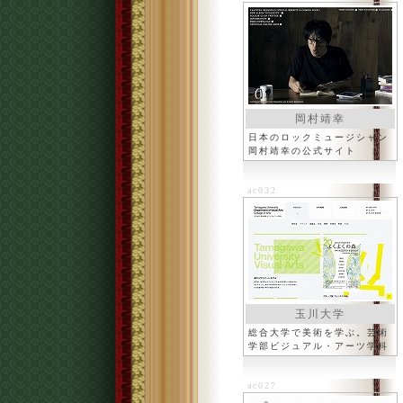
岡村靖幸
日本のロックミュージシャン
岡村靖幸の公式サイト
ac032
玉川大学
総合大学で美術を学ぶ。芸術
学部ビジュアル・アーツ学科
ac027