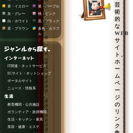
芸
黄・イエロー
紫・パープル
術
灰・グレー
桃・ピンク
的
白・ホワイト
黒・ブラック
な
茶・ブラウン
多色・カラフ
WEB
ル
サ
イ
ト、
ホ
IT関連・ネットサービス
ー
ECサイト・ネットショップ
ム
ポータルサイト
ペ
ニュース・情報系
ー
ジ
の
教育機関・公共施設
リ
ボランティア・政府機関
ン
生活・キッチン・家具
ク
美容・健康・エステ