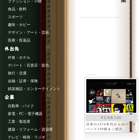
集
ファッション・小物
食品・飲料
スポーツ
趣味・ホビー
デザイン・アート・芸術
医療・医薬品
外食・ホテル
デパート・百貨店・販売
旅行・交通
ac059
金融・証券・保険
娯楽施設・エンターテイメント
自動車・バイク
家電・PC・電子機器
PUNK100
工業・製造業
日本の1970年代からのパンク
建築・リフォーム・賃貸業
バンド100組をご紹介、
テレビ・映画・ラジオ