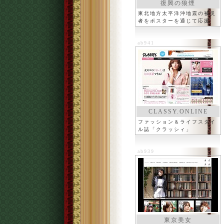
復興の狼煙
東北地方太平洋沖地震の被災
者をポスターを通じて応援
ab941
CLASSY.ONLINE
ファッション＆ライフスタイ
ル誌「クラッシィ」
ab939
東京美女