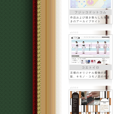
フジッコドットコム
作品および描き散らした落書
きのアーカイブサイト
ab966
コエトイロ
京都のオリジナル着物の通
販、キモノ・コモノ店のサイ
ト
ab964