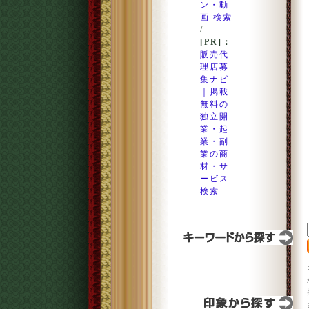
ン・動
画 検索
/
[PR]：
販売代
理店募
集ナビ
｜掲載
無料の
独立開
業・起
業・副
業の商
材・サ
ービス
検索