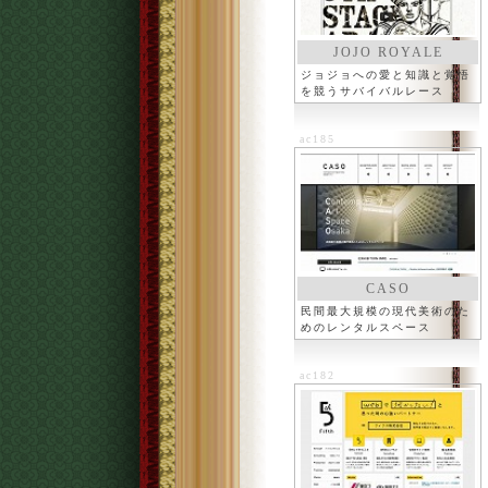
JOJO ROYALE
ジョジョへの愛と知識と覚悟
を競うサバイバルレース
ac185
CASO
民間最大規模の現代美術のた
めのレンタルスペース
ac182