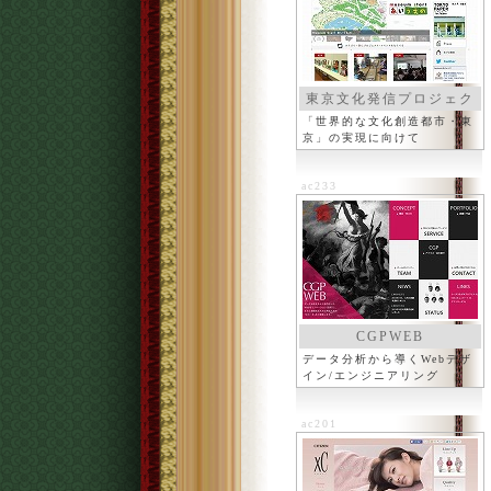
東京文化発信プロジェク
ト
「世界的な文化創造都市・東
京」の実現に向けて
ac233
CGPWEB
データ分析から導くWebデザ
イン/エンジニアリング
ac201