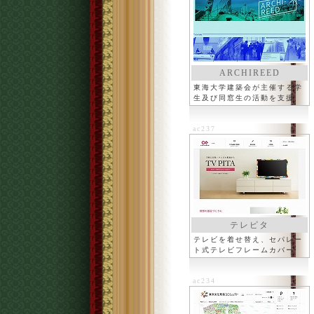
ARCHIREED
東海大学建築会が主催する学
生及び同窓生の活動を支援
ac237
テレピタ
テレビを着せ替え、セパレー
ト式テレビフレームカバー
ac234