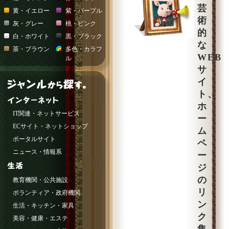
芸
黄・イエロー
紫・パープル
術
灰・グレー
桃・ピンク
的
白・ホワイト
黒・ブラック
な
茶・ブラウン
多色・カラフ
WEB
ル
サ
イ
ト、
ホ
IT関連・ネットサービス
ー
ECサイト・ネットショップ
ム
ポータルサイト
ペ
ニュース・情報系
ー
ジ
の
教育機関・公共施設
リ
ボランティア・政府機関
ン
生活・キッチン・家具
ク
美容・健康・エステ