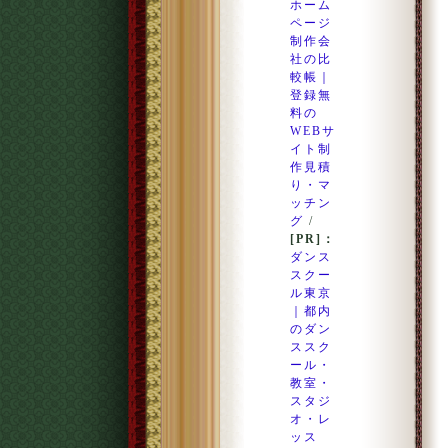
ホーム
ページ
制作会
社の比
較帳｜
登録無
料の
WEBサ
イト制
作見積
り・マ
ッチン
グ
/
[PR]：
ダンス
スクー
ル東京
｜都内
のダン
ススク
ール・
教室・
スタジ
オ・レ
ッス