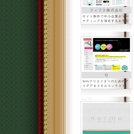
フィフス株式会社
サイト制作で中小企業がマー
ケティングを強化するお手伝
い
ac177
Q
Webクリエイターのためのア
イデア＆スキルコンテスト
ac174