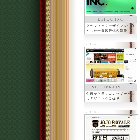
DEPOC INC.
グラフィックデザインを中心
とした一般広告体の制作
ac194
SHIFTBRAIN Inc.
企画から導くコンセプチャル
なデザインをご提供
ac190