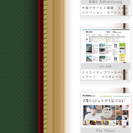
K&L Advertising
中国でサービス展開、コミュ
ニケーション・エージェンシ
ー
ac166
co-lab
クリエイティブワーカーのシ
ェアード・ コラボレーショ
ン
ac165
The Share