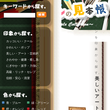
WEB
デ
ザ
イ
ン
を
カッコいい・クール
印
かわいい・ポップ
象
美しい・アート・芸術的
か
さわやか・健康・癒し系
ら
にぎやか・派手・力強い
探
高級・リッチ・セレブ
す。
美
信頼・安心・清潔
し
い・
ア
ー
青・ブルー
緑・グリーン
ト・
橙・オレンジ
赤・レッド