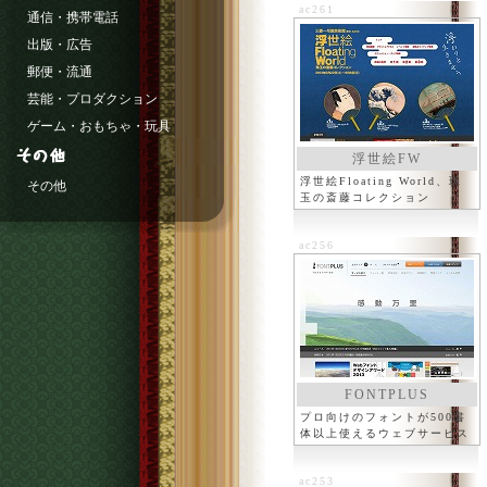
ac261
通信・携帯電話
出版・広告
郵便・流通
芸能・プロダクション
ゲーム・おもちゃ・玩具
浮世絵FW
浮世絵Floating World、珠
その他
玉の斎藤コレクション
ac256
FONTPLUS
プロ向けのフォントが500書
体以上使えるウェブサービス
ac253