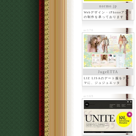
normo.jp
Webデザイン・iPhoneアプリ
の制作を承っております
ac170
JugeETTA
LIZ LISAのデート服をテー
マに、ジュジュエッタ
ac169