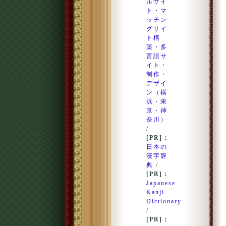
ルサイ
ト・マ
ッチン
グサイ
ト構
築・多
言語サ
イト・
制作・
デザイ
ン（横
浜・東
京・神
奈川）
/
[PR]：
日本の
漢字辞
典
/
[PR]：
Japanese
Kanji
Dictionary
/
[PR]：