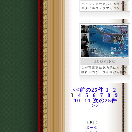
ヒトにフォーカスするライフ
スタイルウェブマガジン
ac164
ZOOMING
なぜ写真家は魅力的にタイが
撮れるのか、タイ国政府観光
庁
<<前の25件
1
2
3
4
5
6
7
8
9
10
11
次の25件
>>
[PR]：
ポータ