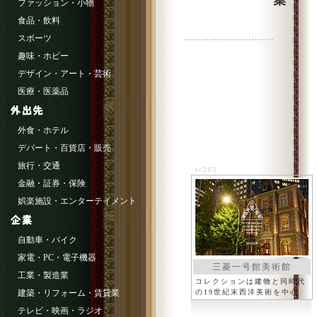
集
ファッション・小物
食品・飲料
スポーツ
趣味・ホビー
デザイン・アート・芸術
医療・医薬品
外食・ホテル
デパート・百貨店・販売
旅行・交通
ac262
金融・証券・保険
娯楽施設・エンターテイメント
自動車・バイク
家電・PC・電子機器
三菱一号館美術館
工業・製造業
コレクションは建物と同時代
建築・リフォーム・賃貸業
の19世紀末西洋美術を中心
テレビ・映画・ラジオ