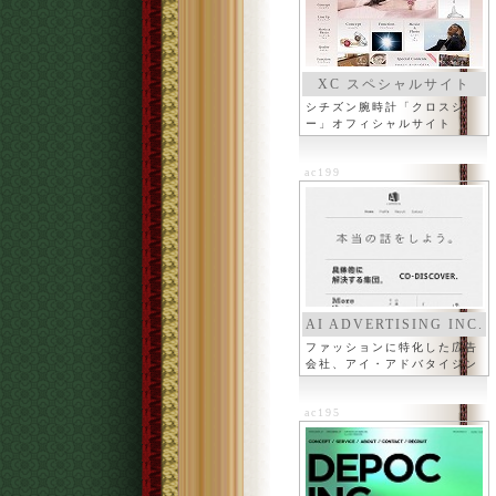
XC スペシャルサイト
シチズン腕時計「クロスシ
ー」オフィシャルサイト
ac199
AI ADVERTISING INC.
ファッションに特化した広告
会社、アイ・アドバタイジン
グ
ac195