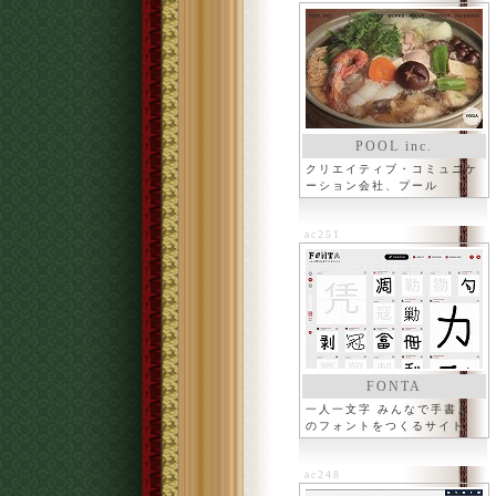
POOL inc.
クリエイティブ・コミュニケ
ーション会社、プール
ac251
FONTA
一人一文字 みんなで手書き
のフォントをつくるサイト
ac248