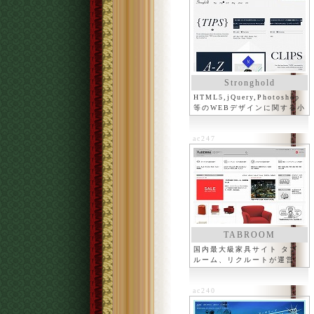
Stronghold
HTML5,jQuery,Photoshop
等のWEBデザインに関する小
技等
ac247
TABROOM
国内最大級家具サイト タブ
ルーム、リクルートが運営
ac240