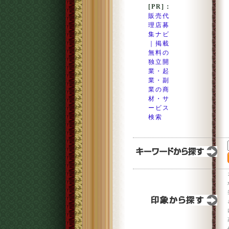
[PR]：
販売代
理店募
集ナビ
｜掲載
無料の
独立開
業・起
業・副
業の商
材・サ
ービス
検索