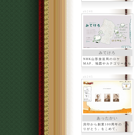
ab246
みてけろ
NHK山形放送局のロケ
MAP、地図やカテゴリーから
たどれる
ab245
あったかい
貝印から創業100周年の「あ
りがとう」をこめて。