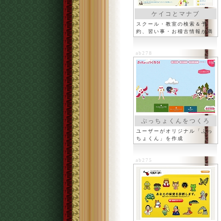
ケイコとマナブ
スクール・教室の検索＆予
約、習い事・お稽古情報が満
載
ab278
ぷっちょくんをつくろ
う！
ユーザーがオリジナル「ぷっ
ちょくん」を作成
ab275