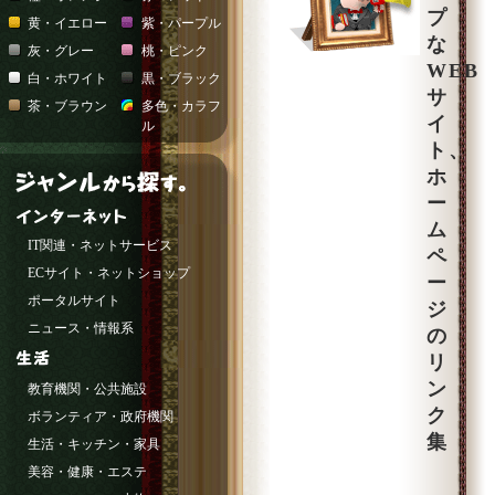
プ
黄・イエロー
紫・パープル
な
灰・グレー
桃・ピンク
WEB
白・ホワイト
黒・ブラック
サ
茶・ブラウン
多色・カラフ
イ
ル
ト、
ホ
ー
ム
IT関連・ネットサービス
ペ
ECサイト・ネットショップ
ー
ポータルサイト
ジ
ニュース・情報系
の
リ
ン
教育機関・公共施設
ク
ボランティア・政府機関
集
生活・キッチン・家具
美容・健康・エステ