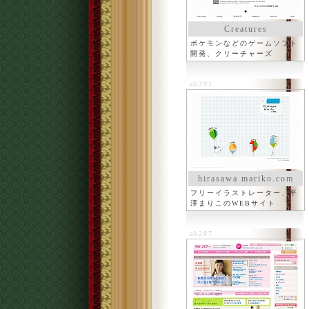
Creatures
ポケモンなどのゲームソフト
開発、クリーチャーズ
ab291
hirasawa mariko.com
フリーイラストレーター、平
澤まりこのWEBサイト
ab287