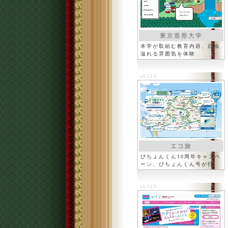
東京造形大学
本学が取組む教育内容、自由
溢れる雰囲気を体験
ab314
エコ旅
ぴちょんくん10周年キャンペ
ーン、ぴちょんくん号が行
く！
ab310