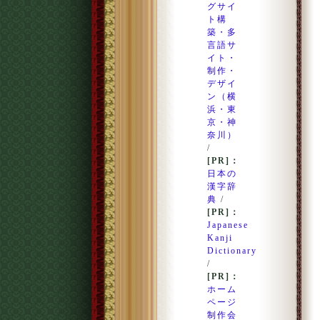
グサイ
ト構
築・多
言語サ
イト・
制作・
デザイ
ン（横
浜・東
京・神
奈川）
/
[PR]：
日本の
漢字辞
典
/
[PR]：
Japanese
Kanji
Dictionary
/
[PR]：
ホーム
ページ
制作会