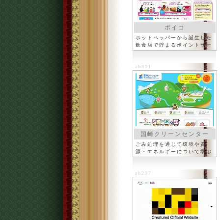
ポイコ
ホットペッパーから誕生した
飲食店で貯まるポイントサー
ビス
ab301
国崎クリーンセンター
ごみ処理を通じて環境や資
源・エネルギーについて学ぶ
ab297