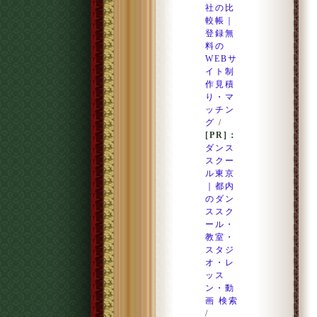
社の比
較帳｜
登録無
料の
WEBサ
イト制
作見積
り・マ
ッチン
グ
/
[PR]：
ダンス
スクー
ル東京
｜都内
のダン
ススク
ール・
教室・
スタジ
オ・レ
ッス
ン・動
画 検索
/