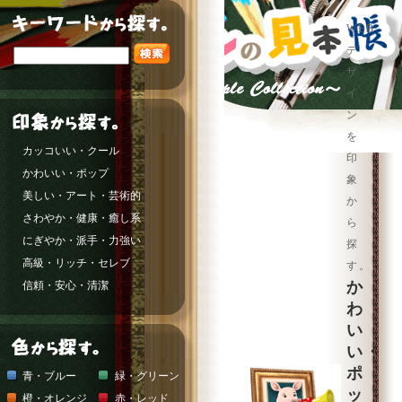
WEB
デ
ザ
イ
ン
を
カッコいい・クール
印
かわいい・ポップ
象
美しい・アート・芸術的
か
さわやか・健康・癒し系
ら
にぎやか・派手・力強い
探
高級・リッチ・セレブ
す。
か
信頼・安心・清潔
わ
い
い・
ポ
青・ブルー
緑・グリーン
ッ
橙・オレンジ
赤・レッド