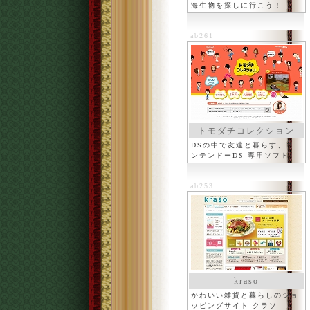
海生物を探しに行こう！
ab261
トモダチコレクション
DSの中で友達と暮らす、ニ
ンテンドーDS 専用ソフト
ab253
kraso
かわいい雑貨と暮らしのショ
ッピングサイト クラソ