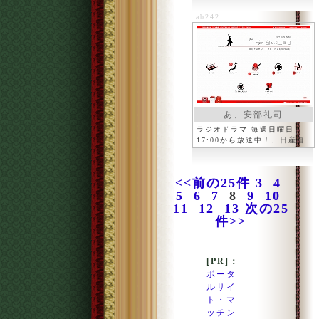
ab242
あ、安部礼司
ラジオドラマ 毎週日曜日
17:00から放送中！、日産自
動車
<<前の25件
3
4
5
6
7
8
9
10
11
12
13
次の25
件>>
[PR]：
ポータ
ルサイ
ト・マ
ッチン