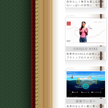
自分らしく毎日を楽しむ好奇
心いっぱいの女性に、サヴィ
ab264
UNIQLO WIRE
世界中の100人の女性による
ブラトップのスタイリングと
感想
ab263
深海ワンダー
未来のせんすい船に乗って深