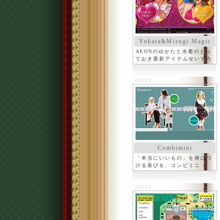
Yukata&Mizugi Magic
AEONのゆかたと水着のとっ
ておき最新アイテムせいぞろ
い
ab319
Combimini
「本当にいいもの」を身につ
ける喜びを、コンビミニ
ab316