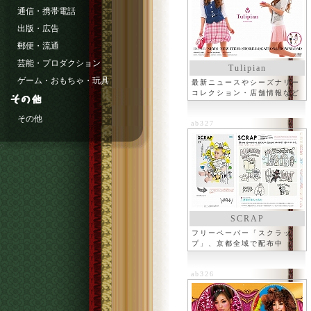
通信・携帯電話
出版・広告
郵便・流通
芸能・プロダクション
Tulipian
ゲーム・おもちゃ・玩具
最新ニュースやシーズナリー
コレクション・店舗情報など
その他
ab327
SCRAP
フリーペーパー「スクラッ
プ」、京都全域で配布中
ab326