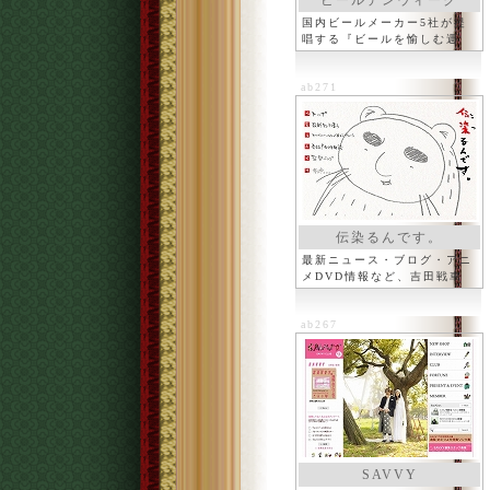
ビールデンウィーク
国内ビールメーカー5社が提
唱する『ビールを愉しむ週
間』
ab271
伝染るんです。
最新ニュース・ブログ・アニ
メDVD情報など、吉田戦車
ab267
SAVVY