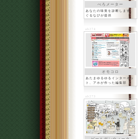
べろメーター
あなたの味覚を診断します、
ぐるなびが提供
ab274
オモコロ
あたまゆるゆるインターネッ
ト、アホが作った編集部
ab273