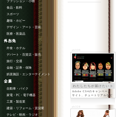
ファッション・小物
食品・飲料
スポーツ
趣味・ホビー
デザイン・アート・芸術
医療・医薬品
外食・ホテル
ab330
デパート・百貨店・販売
旅行・交通
金融・証券・保険
娯楽施設・エンターテイメント
わたしたちが届けたいコ
自動車・バイク
ト
Adobe CS4のキャンペーン
家電・PC・電子機器
サイト、チュートリアルなど
工業・製造業
ab328
建築・リフォーム・賃貸業
テレビ・映画・ラジオ