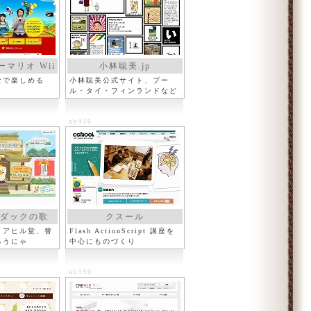
ーマリオ Wii
小林聡美.jp
なで楽しめる
小林聡美公式サイト、プー
ル・タイ・フィンランドなど
ab436
ダックの歌
クスール
くアヒル堂、替
Flash ActionScript 講座を
ろうにゃ
中心にものづくり
ab390