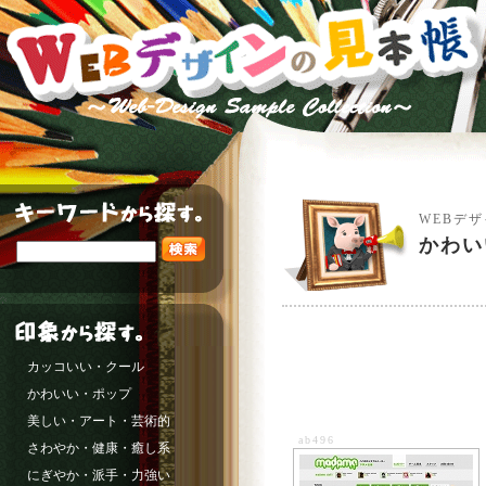
WEBデ
かわい
カッコいい・クール
かわいい・ポップ
美しい・アート・芸術的
ab496
さわやか・健康・癒し系
にぎやか・派手・力強い