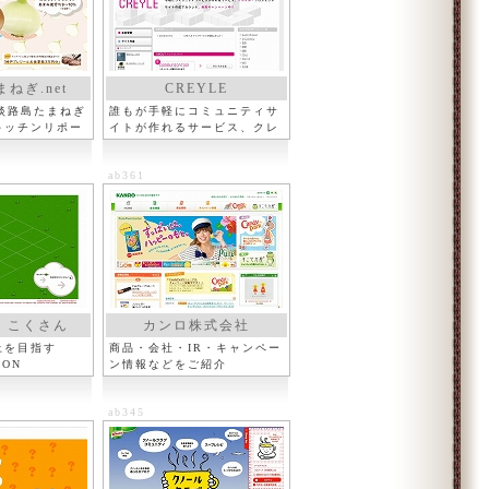
ねぎ.net
CREYLE
淡路島たまねぎ
誰もが手軽にコミュニティサ
キッチンリポー
イトが作れるサービス、クレ
イル
ab361
！こくさん
カンロ株式会社
上を目指す
商品・会社・IR・キャンペー
ION
ン情報などをご紹介
ab345