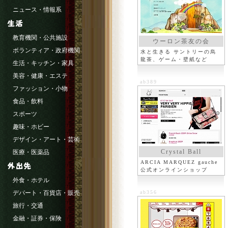
ニュース・情報系
教育機関・公共施設
ウーロン茶友の会
ボランティア・政府機関
水と生きる サントリーの烏
龍茶、ゲーム・壁紙など
生活・キッチン・家具
美容・健康・エステ
ab389
ファッション・小物
食品・飲料
スポーツ
趣味・ホビー
デザイン・アート・芸術
Crystal Ball
医療・医薬品
ARCIA MARQUEZ gauche
公式オンラインショップ
外食・ホテル
デパート・百貨店・販売
ab356
旅行・交通
金融・証券・保険