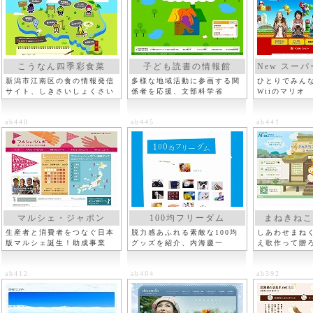
こうなん四季彩食菜
子ども読書の情報館
New スーパ
新潟市江南区の食の情報発信
多様な地域活動に参画する関
ひとりでみん
サイト、しきさいしょくさい
係者を応援、文部科学省
Wiiのマリオ
ab448
ab445
ab441
マルシェ・ジャポン
100均フリーダム
まねきねこ
生産者と消費者をつなぐ日本
脱力感あふれる素敵な100均
しあわせまね
版マルシェ誕生！助成事業
グッズを紹介、内海慶一
え歌作って贈
ab412
ab404
ab392