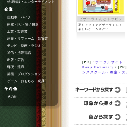
娯楽施設・エンターテイメント
自動車・バイク
ピザーラくんとトッピン
グス
家電・PC・電子機器
夏もアツイぞピザーラくん！
楽しいゲームや占い
工業・製造業
建築・リフォーム・賃貸業
テレビ・映画・ラジオ
通信・携帯電話
出版・広告
[PR]：
ポータルサイト・
郵便・流通
Kanji Dictionary
/
[PR
ンススクール・教室・ス
芸能・プロダクション
ゲーム・おもちゃ・玩具
その他