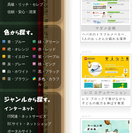
高級・リッチ・セレブ
信頼・安心・清潔
マダメ企画
ペパボのトラブルメーカー、
5人のおっさんが戯れる場所
青・ブルー
緑・グリーン
橙・オレンジ
赤・レッド
ab459
黄・イエロー
紫・パープル
灰・グレー
桃・ピンク
白・ホワイト
黒・ブラック
茶・ブラウン
多色・カラフ
ル
レゴ エデュケーション
レゴ ブロックで遊びながら
子どもの能力を伸ばす教室
IT関連・ネットサービス
ab425
ECサイト・ネットショップ
ポータルサイト