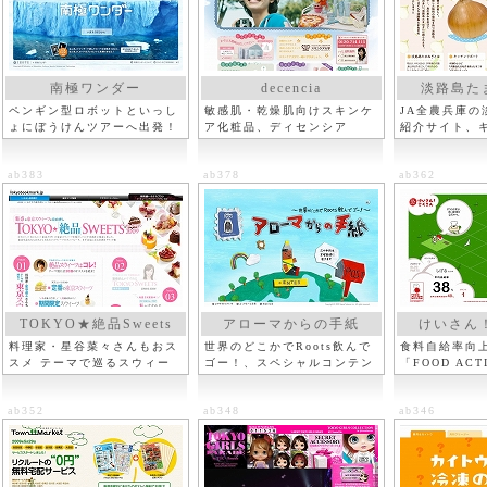
南極ワンダー
decencia
淡路島たま
ペンギン型ロボットといっし
敏感肌・乾燥肌向けスキンケ
JA全農兵庫の
ょにぼうけんツアーへ出発！
ア化粧品、ディセンシア
紹介サイト、
ト
ab383
ab378
ab362
TOKYO★絶品Sweets
アローマからの手紙
けいさん
料理家・星谷菜々さんもおス
世界のどこかでRoots飲んで
食料自給率向
スメ テーマで巡るスウィー
ゴー！、スペシャルコンテン
「FOOD ACT
ツ
ツ
NIPPON」
ab352
ab348
ab346