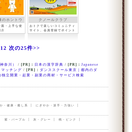
凍のホントウ
クノールクラブ
全面・上手な使
おトクで楽しいコミュニティ
紹介
サイト、会員登録でポイント
12
次の25件>>
神奈川）
/
[PR]：
日本の漢字辞典
/
[PR]：
Japanese
・マッチング
/
[PR]：
ダンススクール東京｜都内のダ
の独立開業・起業・副業の商材・サービス検索
か・健康・癒し系
にぎやか・派手・力強い
紫・パープル
灰・グレー
桃・ピンク