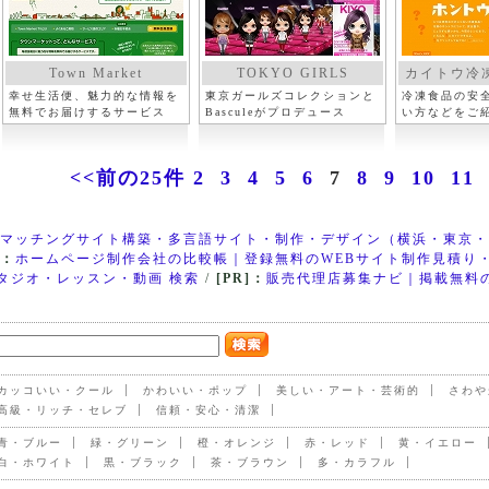
Town Market
TOKYO GIRLS
カイトウ冷
PARADE
幸せ生活便、魅力的な情報を
東京ガールズコレクションと
冷凍食品の安
無料でお届けするサービス
Basculeがプロデュース
い方などをご
<<前の25件
2
3
4
5
6
7
8
9
10
11
マッチングサイト構築・多言語サイト・制作・デザイン（横浜・東京・
]：
ホームページ制作会社の比較帳｜登録無料のWEBサイト制作見積り
タジオ・レッスン・動画 検索
/
[PR]：
販売代理店募集ナビ｜掲載無料
カッコいい・クール
かわいい・ポップ
美しい・アート・芸術的
さわや
高級・リッチ・セレブ
信頼・安心・清潔
青・ブルー
緑・グリーン
橙・オレンジ
赤・レッド
黄・イエロー
白・ホワイト
黒・ブラック
茶・ブラウン
多・カラフル