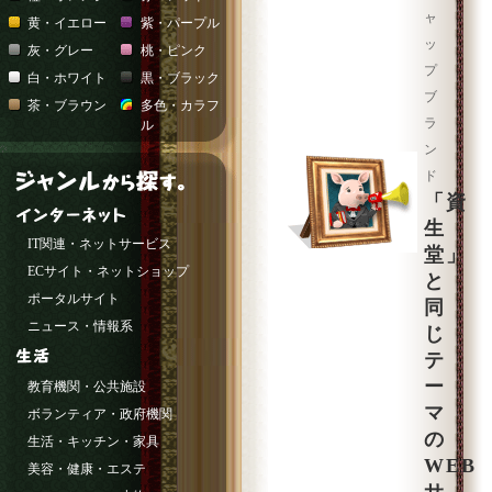
ャ
黄・イエロー
紫・パープル
ッ
灰・グレー
桃・ピンク
プ
白・ホワイト
黒・ブラック
ブ
茶・ブラウン
多色・カラフ
ラ
ル
ン
ド
「資
生
IT関連・ネットサービス
堂」
ECサイト・ネットショップ
と
ポータルサイト
同
ニュース・情報系
じ
テ
ー
教育機関・公共施設
マ
ボランティア・政府機関
の
生活・キッチン・家具
WEB
美容・健康・エステ