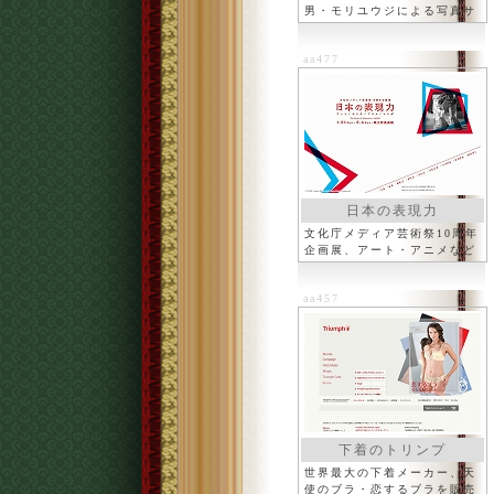
男・モリユウジによる写真サ
イト
aa477
日本の表現力
文化庁メディア芸術祭10周年
企画展、アート・アニメなど
aa457
下着のトリンプ
世界最大の下着メーカー、天
使のブラ・恋するブラを販売