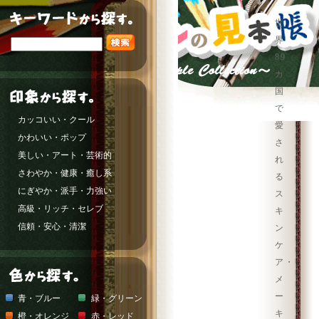
世
界
89
カ
国
で
カッコいい・クール
愛
かわいい・ポップ
さ
美しい・アート・芸術的
れ
さわやか・健康・癒し系
る
にぎやか・派手・力強い
ス
高級・リッチ・セレブ
キ
信頼・安心・清潔
ン
ケ
ア・
メ
ー
青・ブルー
緑・グリーン
キ
橙・オレンジ
赤・レッド