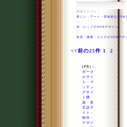
関連カテゴリ：
美しい・アート・芸術的なWEB
|
赤・レッドのWEBデザイン
|
美容・健康・エステのWEBデザ
<<前の25件
1
2
[PR]：
ポータ
ルサイ
ト・マ
ッチン
グサイ
ト構
築・多
言語サ
イト・
制作・
デザイ