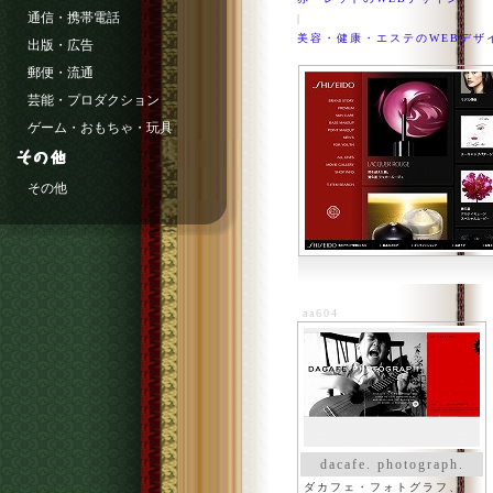
通信・携帯電話
|
美容・健康・エステのWEBデザ
出版・広告
郵便・流通
芸能・プロダクション
ゲーム・おもちゃ・玩具
その他
aa604
dacafe. photograph.
ダカフェ・フォトグラフ、