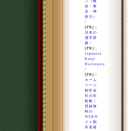
ン（横
浜・東
京・神
奈川）
/
[PR]：
日本の
漢字辞
典
/
[PR]：
Japanese
Kanji
Dictionary
/
[PR]：
ホーム
ページ
制作会
社の比
較帳｜
登録無
料の
WEBサ
イト制
作見積