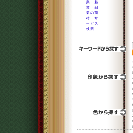
業・起
業・副
業の商
材・サ
ービス
検索