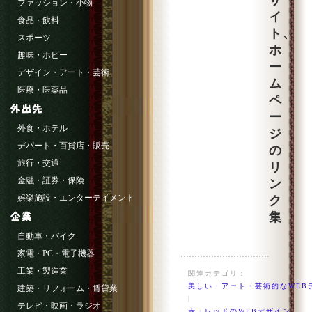
サ
ファッション・小物
イ
食品・飲料
ト、
スポーツ
ホ
趣味・ホビー
ー
デザイン・アート・芸術
ム
医療・医薬品
ペ
ー
外食・ホテル
ジ
デパート・百貨店・販売
の
旅行・交通
リ
金融・証券・保険
ン
娯楽施設・エンターテイメント
ク
集
自動車・バイク
家電・PC・電子機器
工業・製造業
関連カテゴリ：
美しい・アート・芸術的なWEB
建築・リフォーム・賃貸業
|
テレビ・映画・ラジオ
赤・レッドのWEBデザイン