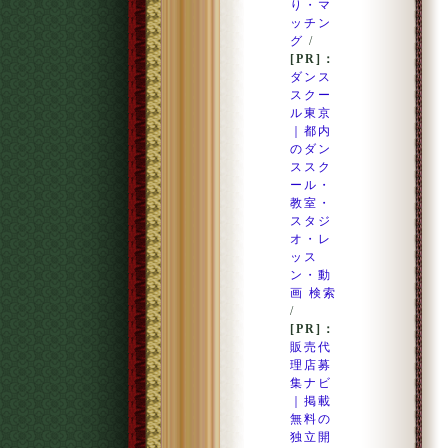
り・マ
ッチン
グ
/
[PR]：
ダンス
スクー
ル東京
｜都内
のダン
ススク
ール・
教室・
スタジ
オ・レ
ッス
ン・動
画 検索
/
[PR]：
販売代
理店募
集ナビ
｜掲載
無料の
独立開