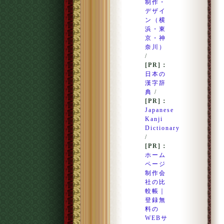
制作・
デザイ
ン（横
浜・東
京・神
奈川）
/
[PR]：
日本の
漢字辞
典
/
[PR]：
Japanese
Kanji
Dictionary
/
[PR]：
ホーム
ページ
制作会
社の比
較帳｜
登録無
料の
WEBサ