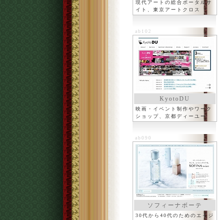
ARTCROSS.com
現代アートの総合ポータルサ
イト、東京アートクロス
ab102
KyotoDU
映画・イベント制作やワーク
ショップ、京都ディーユー
ab090
ソフィーナボーテ
30代から40代のためのエイジ