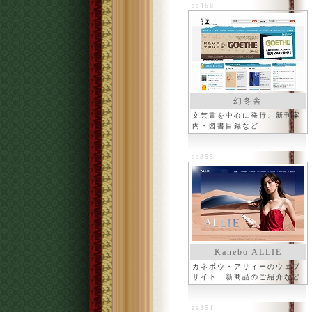
aa468
幻冬舎
文芸書を中心に発行、新刊案
内・図書目録など
aa355
Kanebo ALLIE
カネボウ・アリィーのウェブ
サイト、新商品のご紹介など
aa351