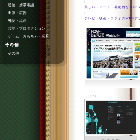
|
通信・携帯電話
美しい・アート・芸術的なWEB
出版・広告
|
テレビ・映画・ラジオのWEBデ
郵便・流通
芸能・プロダクション
ゲーム・おもちゃ・玩具
その他
ab374
unouplus