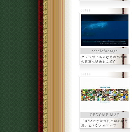
aa718
whalefootage
クジラやイルカなど海の生物
の貴重な映像をご紹介
aa694
GENOME MAP
「DNAにかかれた生命の暗号
集」ヒトゲノムマップ