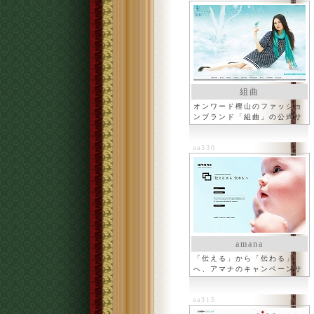
組曲
オンワード樫山のファッショ
ンブランド「組曲」の公式サ
イト
aa330
amana
「伝える」から「伝わる」
へ、アマナのキャンペーンサ
イト
aa315