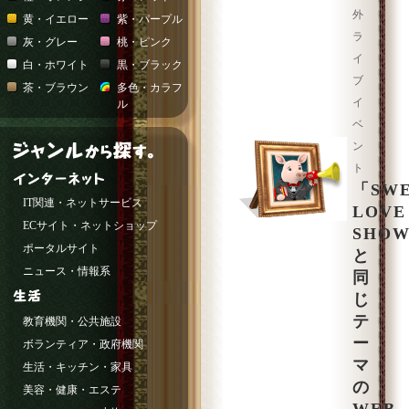
外
黄・イエロー
紫・パープル
ラ
灰・グレー
桃・ピンク
イ
白・ホワイト
黒・ブラック
ブ
茶・ブラウン
多色・カラフ
イ
ル
ベ
ン
ト
「SW
IT関連・ネットサービス
LOVE
ECサイト・ネットショップ
SHO
ポータルサイト
と
ニュース・情報系
同
じ
テ
教育機関・公共施設
ー
ボランティア・政府機関
マ
生活・キッチン・家具
の
美容・健康・エステ