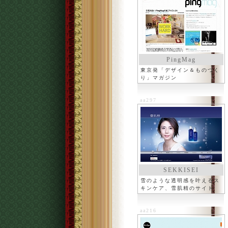
PingMag
東京発「デザイン＆ものづく
り」マガジン
aa297
SEKKISEI
雪のような透明感を叶えるス
キンケア、雪肌精のサイト
aa216