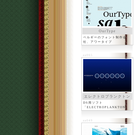
OurType
ベルギーのフォント制作会
社、アワータイプ
aa065
エレクトロプランクトン
DS用ソフト
「ELECTROPLAN
KTON」
のオフィシャルサイト
aa049