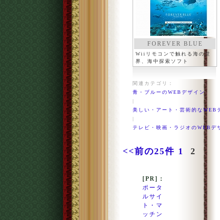
FOREVER BLUE
Wiiリモコンで触れる海の世
界、海中探索ソフト
関連カテゴリ：
青・ブルーのWEBデザイン
|
美しい・アート・芸術的なWEB
|
テレビ・映画・ラジオのWEBデ
<<前の25件
1
2
[PR]：
ポータ
ルサイ
ト・マ
ッチン