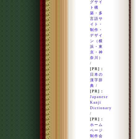
グサイ
ト構
築・多
言語サ
イト・
制作・
デザイ
ン（横
浜・東
京・神
奈川）
/
[PR]：
日本の
漢字辞
典
/
[PR]：
Japanese
Kanji
Dictionary
/
[PR]：
ホーム
ページ
制作会