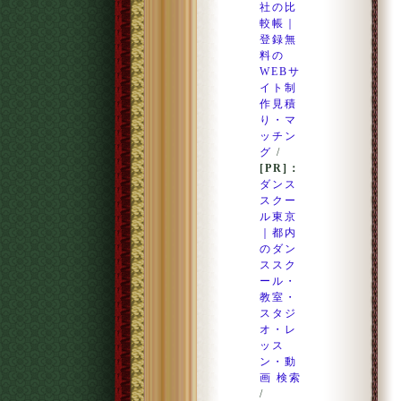
社の比
較帳｜
登録無
料の
WEBサ
イト制
作見積
り・マ
ッチン
グ
/
[PR]：
ダンス
スクー
ル東京
｜都内
のダン
ススク
ール・
教室・
スタジ
オ・レ
ッス
ン・動
画 検索
/