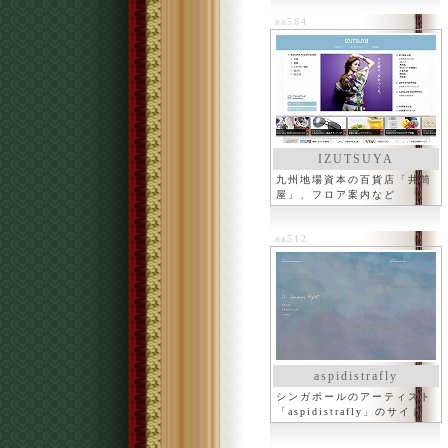
aa584
IZUTSUYA
九州地場資本の百貨店「井筒
屋」、フロア案内など
aa512
aspidistrafly
シンガポールのアーティスト
「aspidistrafly」のサイト