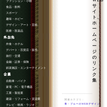
WEB
ファッション・小物
サ
食品・飲料
イ
スポーツ
ト、
趣味・ホビー
ホ
デザイン・アート・芸術
ー
医療・医薬品
ム
ペ
外食・ホテル
ー
デパート・百貨店・販売
ジ
旅行・交通
の
金融・証券・保険
リ
娯楽施設・エンターテイメント
ン
ク
集
自動車・バイク
家電・PC・電子機器
工業・製造業
建築・リフォーム・賃貸業
関連カテゴリ：
青・ブルーのWEBデザイン
テレビ・映画・ラジオ