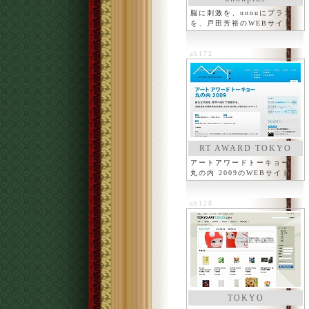
脳に刺激を、unouにプラス
を、戸田芳裕のWEBサイト
ab172
RT AWARD TOKYO
アートアワードトーキョー
丸の内 2009のWEBサイト
ab128
TOKYO