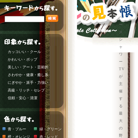
ス
ペ
ー
ス
シ
ャ
カッコいい・クール
ワ
かわいい・ポップ
ー
美しい・アート・芸術的
TV
さわやか・健康・癒し系
が
にぎやか・派手・力強い
主
高級・リッチ・セレブ
催
信頼・安心・清潔
す
る
最
大
の
青・ブルー
緑・グリーン
野
橙・オレンジ
赤・レッド