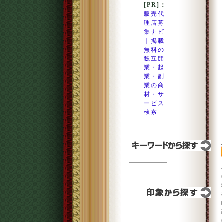
[PR]：
販売代
理店募
集ナビ
｜掲載
無料の
独立開
業・起
業・副
業の商
材・サ
ービス
検索