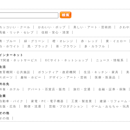
カッコいい・クール
かわいい・ポップ
美しい・アート・芸術的
さわや
高級・リッチ・セレブ
信頼・安心・清潔
青・ブルー
緑・グリーン
橙・オレンジ
赤・レッド
黄・イエロー
白・ホワイト
黒・ブラック
茶・ブラウン
多・カラフル
インターネット
IT関連・ネットサービス
ECサイト・ネットショップ
ニュース・情報系
生活
教育機関・公共施設
ボランティア・政府機関
生活・キッチン・家具
美
スポーツ
趣味・ホビー
デザイン・アート・芸術
医療・医薬品
外出先
外食・ホテル
デパート・百貨店・販売
旅行・交通
金融・証券・保険
企業
自動車・バイク
家電・PC・電子機器
工業・製造業
建築・リフォーム
出版・広告
郵便・流通
芸能・プロダクション
ゲーム・おもちゃ・玩具
その他
その他