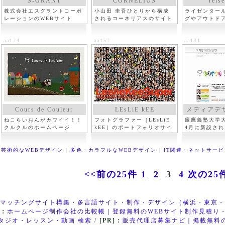
S-GRANT
CORNELIUS
reise
株式会社エスグラントコーポ
小山田 圭吾ひとりから構成
ライゼンター
レーションのWEBサイト
されるコーネリアスのサイト
グやアウトド
グ
aa174
aa157
aa131
Cours de Couleur
LEsLiE kEE
メディアデ
ねこらいおんがカワイイ！！
フォトグラファー［LEsLiE
慶應義塾大学大
クルクルのホームページ
kEE］のポートフォリオサイ
4月に新設さ
ト
芸術的なWEBデザイン
|
多色・カラフルなWEBデザイン
|
IT関連・ネットサービ
<<前の25件
1
2
3
4
次の25
マッチングサイト構築・多言語サイト・制作・デザイン（横浜・東京・
]：
ホームページ制作会社の比較帳｜登録無料のWEBサイト制作見積り
タジオ・レッスン・動画 検索
/
[PR]：
販売代理店募集ナビ｜掲載無料