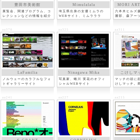
豊田市美術館
Mimulalala
MORI ART
展覧会、関連プログラム、コ
埼玉県出身の女優ミムラの
六本木ヒルズ
レクションなどの情報を紹介
WEBサイト、ミムラララ
層部、森アー
aa370
aa325
aa311
LaFamilia
Ninagawa Mika
こけしマ
ノルウェーのカラフルなフォ
写真家、蜷川 実花のオフィ
マッチの頭に
トギャラリーサイト
シャルWEBサイト
けしマッチ。
など
aa241
aa227
aa215