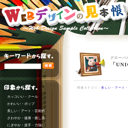
グローバ
「UN
関連カテゴリ：
美しい・アート・
カッコいい・クール
かわいい・ポップ
美しい・アート・芸術的
さわやか・健康・癒し系
にぎやか・派手・力強い