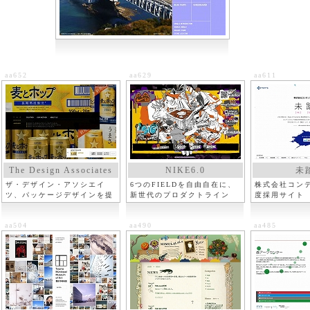
aa652
aa629
aa611
The Design Associates
NIKE6.0
未
ザ・デザイン・アソシエイ
6つのFIELDを自由自在に、
株式会社コンテ
ツ、パッケージデザインを提
新世代のプロダクトライン
度採用サイト
供
aa504
aa490
aa485