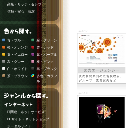
高級・リッチ・セレブ
信頼・安心・清潔
aa692
青・ブルー
緑・グリーン
橙・オレンジ
赤・レッド
黄・イエロー
紫・パープル
灰・グレー
桃・ピンク
白・ホワイト
黒・ブラック
読売エージェンシー
茶・ブラウン
多色・カラフ
読売新聞系列の広告代理店、
グループ・業務案内など
ル
aa510
IT関連・ネットサービス
ECサイト・ネットショップ
ポータルサイト