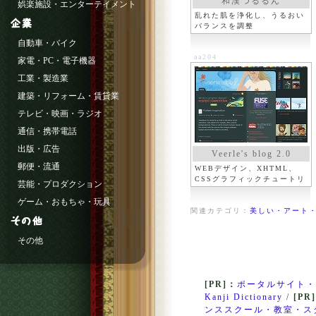
和漢つるるん
娯楽施設・エンターテイメント
乱れた肌を浄化し、うるおい
バランスを調整
自動車・バイク
aa204
家電・PC・電子機器
工業・製造業
建築・リフォーム・賃貸業
テレビ・映画・ラジオ
通信・携帯電話
出版・広告
Veerle's blog 2.0
郵便・流通
WEBデザイン、XHTML、
CSSグラフィックチュートリ
芸能・プロダクション
アルなど
ゲーム・おもちゃ・玩具
関連カテゴリ：
美しい・アート・
その他
[PR]：
ポータルサイト・
Kanji Dictionary
/
[PR
ンススクール・教室・ス