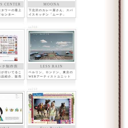
S CENTER
MOONA
森タワーの最上
下北沢のカレー屋さん、スパ
ツセンター
イスキッチン「ムーナ」
aa308
ッチ制作所
LESS RAIN
顔が付いてるこ
ベルリン、ロンドン、東京の
商品紹介、販売
WEBアーティストユニット
aa210