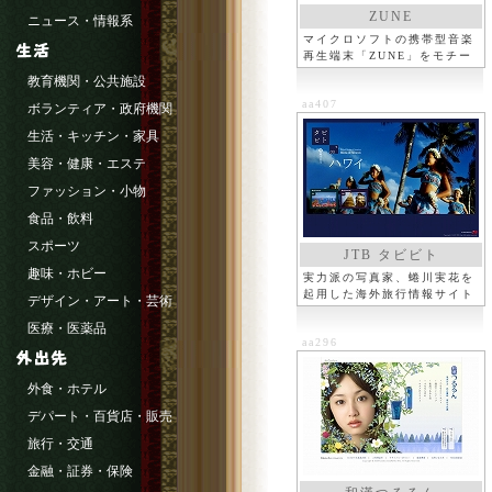
ZUNE
ニュース・情報系
マイクロソフトの携帯型音楽
再生端末「ZUNE」をモチー
フ
教育機関・公共施設
aa407
ボランティア・政府機関
生活・キッチン・家具
美容・健康・エステ
ファッション・小物
食品・飲料
スポーツ
JTB タビビト
趣味・ホビー
実力派の写真家、蜷川実花を
起用した海外旅行情報サイト
デザイン・アート・芸術
医療・医薬品
aa296
外食・ホテル
デパート・百貨店・販売
旅行・交通
金融・証券・保険