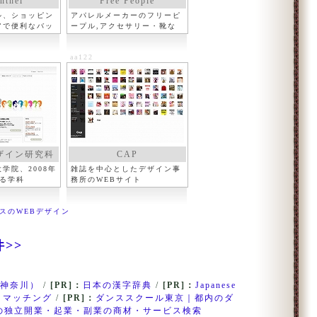
nthel
Free People
ル、ショッピン
アパレルメーカーのフリーピ
アで便利なバッ
ープル,アクセサリー・靴な
ど
aa122
ザイン研究科
CAP
学院、2008年
雑誌を中心としたデザイン事
れる学科
務所のWEBサイト
スのWEBデザイン
件>>
神奈川）
/
[PR]：
日本の漢字辞典
/
[PR]：
Japanese
・マッチング
/
[PR]：
ダンススクール東京｜都内のダ
の独立開業・起業・副業の商材・サービス検索