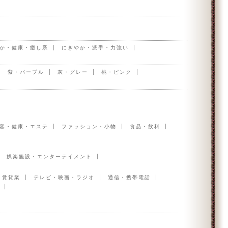
か・健康・癒し系
にぎやか・派手・力強い
紫・パープル
灰・グレー
桃・ピンク
容・健康・エステ
ファッション・小物
食品・飲料
娯楽施設・エンターテイメント
・賃貸業
テレビ・映画・ラジオ
通信・携帯電話