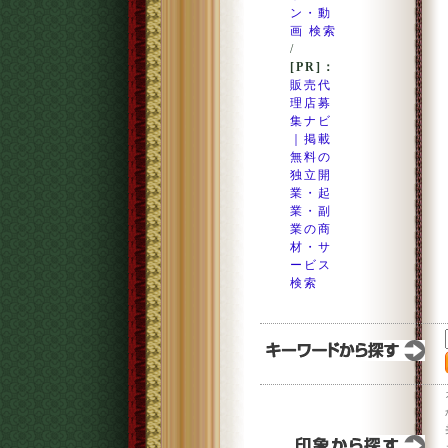
ン・動
画 検索
/
[PR]：
販売代
理店募
集ナビ
｜掲載
無料の
独立開
業・起
業・副
業の商
材・サ
ービス
検索