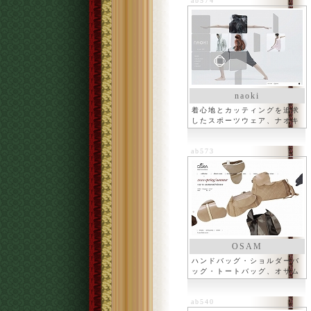
ab574
naoki
着心地とカッティングを追求
したスポーツウェア、ナオキ
ab573
OSAM
ハンドバッグ・ショルダーバ
ッグ・トートバッグ、オサム
ab540