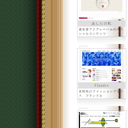
あしたの私
資生堂アクアレーベルのスペ
シャルコンテンツ
ab262
Flandre
女性向けファッションブラン
ド、フランドル
ab260