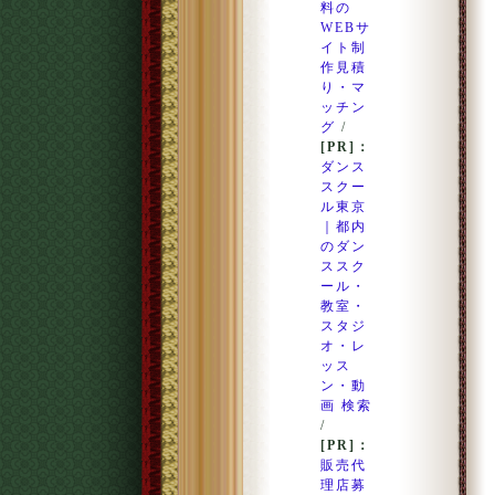
料の
WEBサ
イト制
作見積
り・マ
ッチン
グ
/
[PR]：
ダンス
スクー
ル東京
｜都内
のダン
ススク
ール・
教室・
スタジ
オ・レ
ッス
ン・動
画 検索
/
[PR]：
販売代
理店募