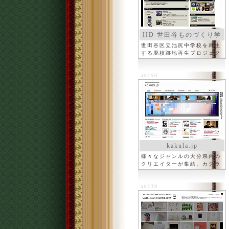
IID 世田谷ものづくり学
校
世田谷区立池尻中学校を再生
する廃校跡地再生プロジェク
ト
ab250
kakula.jp
様々なジャンルの大分県内の
クリエイターが集結、カクラ
ab239