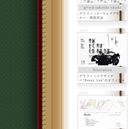
g+wd takashi okada
グラフィック+ウェブデザイ
ナー：岡田尚志
aa913
Sixstation
グラフィックデザイナ
ー"Benny Luk"のオフィシャ
ルサイト
aa881