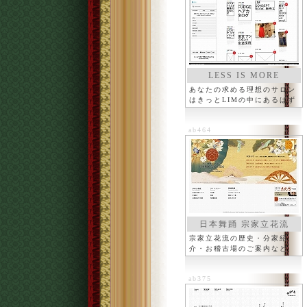
LESS IS MORE
Co.,Ltd.
あなたの求める理想のサロン
はきっとLIMの中にあるはず
ab464
日本舞踊 宗家立花流
宗家立花流の歴史・分家紹
介・お稽古場のご案内など
ab375