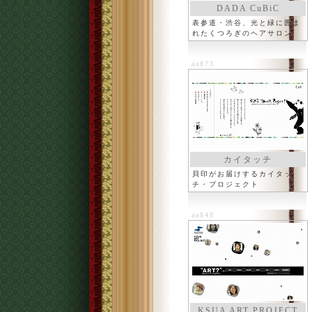
DADA CuBiC
表参道・渋谷、光と緑に囲ま
れたくつろぎのヘアサロン
aa873
カイタッチ
貝印がお届けするカイタッ
チ・プロジェクト
aa848
KSUA ART PROJECT