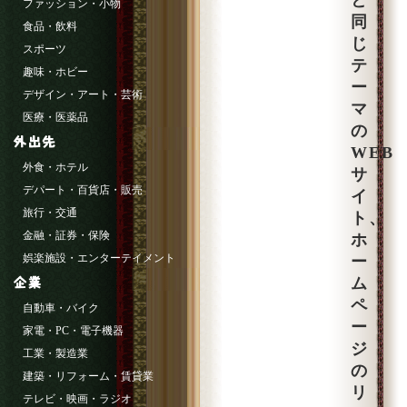
と
ファッション・小物
同
食品・飲料
じ
スポーツ
テ
趣味・ホビー
ー
デザイン・アート・芸術
マ
医療・医薬品
の
WEB
外食・ホテル
サ
デパート・百貨店・販売
イ
旅行・交通
ト、
金融・証券・保険
ホ
娯楽施設・エンターテイメント
ー
ム
ペ
自動車・バイク
ー
家電・PC・電子機器
ジ
工業・製造業
の
建築・リフォーム・賃貸業
リ
テレビ・映画・ラジオ