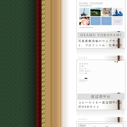
OSAMU YOKONAMI
写真家横浪修のウェブサイ
ト、プロフィール・仕事紹介
ab484
渡辺潤平社
コピーライター渡辺潤平の公
式WEBサイト
ab469