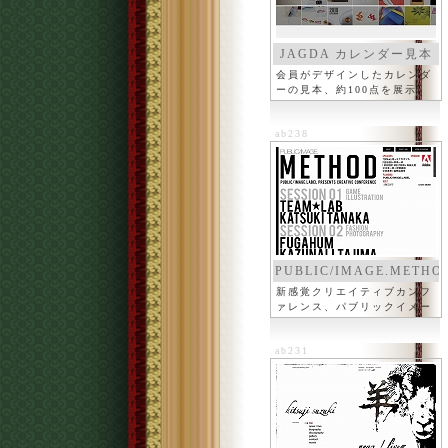
JAGDA カレンダー見本
市
会員がデザインしたカレンダ
ーの見本、約100点を展示
ab238
PUBLIC/IMAGE.METHO
新感覚クリエイティブカンフ
ァレンス、パブリックイメー
ジ
ab231