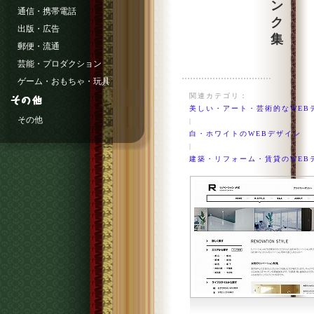
ン
通信・携帯電話
ク
出版・広告
集
郵便・流通
芸能・プロダクション
ゲーム・おもちゃ・玩具
関連カテゴリ：
美しい・アート・芸術的なWEB
その他
|
白・ホワイトのWEBデザイン
|
建築・リフォーム・賃貸のWEB