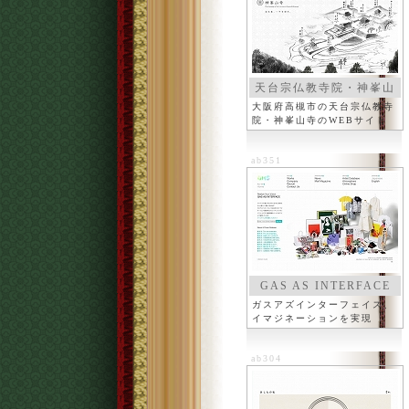
天台宗仏教寺院・神峯山
寺
大阪府高槻市の天台宗仏教寺
院・神峯山寺のWEBサイト
ab351
GAS AS INTERFACE
ガスアズインターフェイス、
イマジネーションを実現
ab304