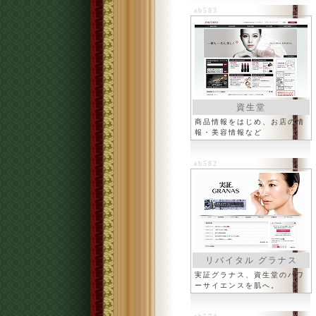
ab583
資生堂
商品情報をはじめ、お店の情
報・美容情報など
ab582
リバイタル グラナス
実証グラナス、資生堂のパワ
ーサイエンスを肌へ。