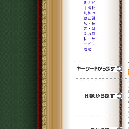
集ナビ
｜掲載
無料の
独立開
業・起
業・副
業の商
材・サ
ービス
検索