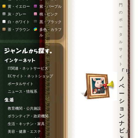
門
黄・イエロー
紫・パープル
の
灰・グレー
桃・ピンク
ポ
白・ホワイト
黒・ブラック
ー
茶・ブラウン
多色・カラフ
タ
ル
ル
サ
イ
ト
IT関連・ネットサービス
「リ
ECサイト・ネットショップ
ノ
ポータルサイト
ベ
ニュース・情報系
ー
シ
ョ
教育機関・公共施設
ン
ボランティア・政府機関
ナ
生活・キッチン・家具
ビ」
美容・健康・エステ