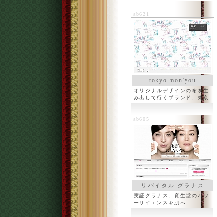
ab621
tokyo mon'you
オリジナルデザインの布を生
み出して行くブランド、東京
文様
ab605
リバイタル グラナス
実証グラナス、資生堂のパワ
ーサイエンスを肌へ