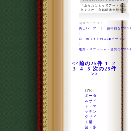
「あなたにとってアートとは
何ですか」京都嵯峨芸術大学
関連カテゴリ：
美しい・アート・芸術的なWEB
|
白・ホワイトのWEBデザイン
|
建築・リフォーム・賃貸のWEB
<<前の25件
1
2
3
4
5
次の25件
>>
[PR]：
ポータ
ルサイ
ト・マ
ッチン
グサイ
ト構
築・多