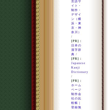
言語サ
イト・
制作・
デザイ
ン（横
浜・東
京・神
奈川）
/
[PR]：
日本の
漢字辞
典
/
[PR]：
Japanese
Kanji
Dictionary
/
[PR]：
ホーム
ページ
制作会
社の比
較帳｜
登録無