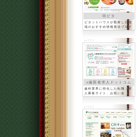
街ピタ
ピタットハウスが取材した地
域のおすすめ情報発信ブログ
ac215
e歯医者求人ドットコム
歯科業界に特化した転職・求
人募集サイト、お祝い金
ac212