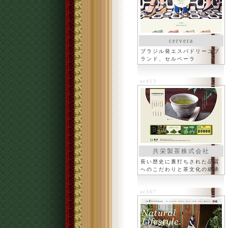
cervera
ブラジル発エスパドリーユブ
ランド、セルベーラ
ac413
共栄製茶株式会社
長い歴史に裏打ちされた品質
へのこだわりと茶文化の継承
ac367