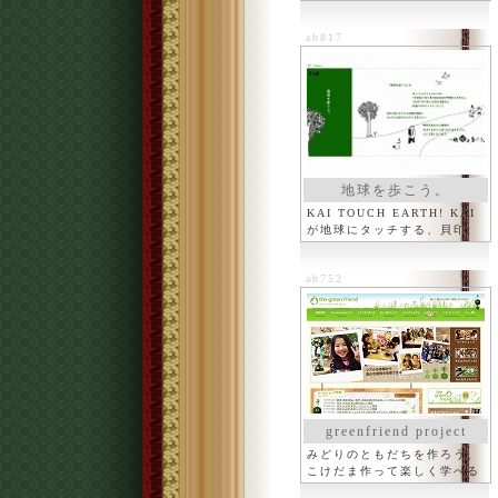
ab817
地球を歩こう。
KAI TOUCH EARTH! KAI
が地球にタッチする、貝印
ab752
greenfriend project
みどりのともだちを作ろう、
こけだま作って楽しく学べる