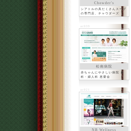
Chowder's
シアトルの具だくさんスープ
の専門店、チャウダーズ
ac039
松南病院
赤ちゃんにやさしい病院 産
科・婦人科 恵愛会
ac021
NB Wellness