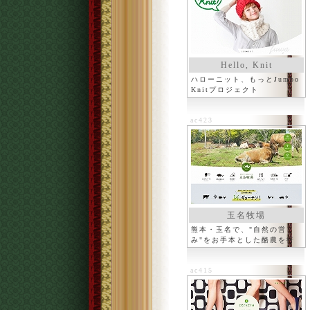
Hello, Knit
ハローニット、もっとJumbo
Knitプロジェクト
ac423
玉名牧場
熊本・玉名で、"自然の営
み"をお手本とした酪農を行
う牧場
ac415