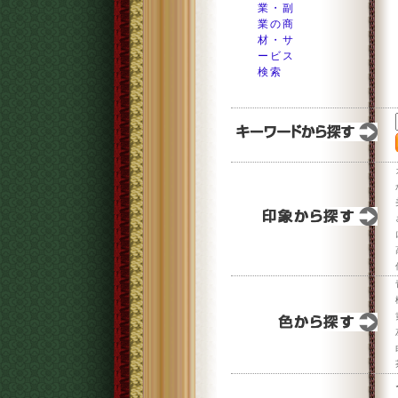
業・副
業の商
材・サ
ービス
検索