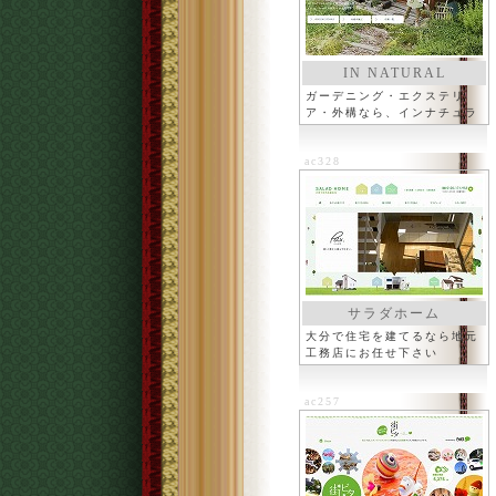
IN NATURAL
ガーデニング・エクステリ
ア・外構なら、インナチュラ
ル
ac328
サラダホーム
大分で住宅を建てるなら地元
工務店にお任せ下さい
ac257