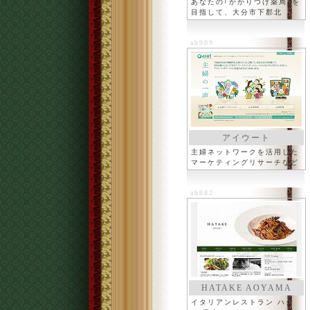
あなたの｢かかりつけ薬局｣を
目指して、大分市下郡北
ab909
アイウート
主婦ネットワークを活用した
マーケティングリサーチなど
ab882
HATAKE AOYAMA
イタリアンレストラン ハタ