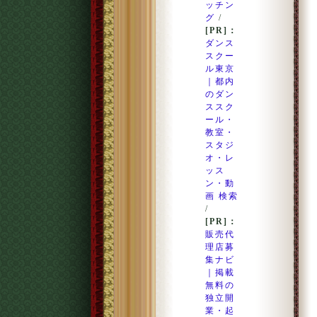
ッチン
グ
/
[PR]：
ダンス
スクー
ル東京
｜都内
のダン
ススク
ール・
教室・
スタジ
オ・レ
ッス
ン・動
画 検索
/
[PR]：
販売代
理店募
集ナビ
｜掲載
無料の
独立開
業・起