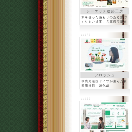
シーエッチ建築工房
木を使った温もりのある家づ
くりをご提案、兵庫県宝塚市
ac176
フロッシュ
環境先進国ドイツが生んだ食
器用洗剤、旭化成
ac122