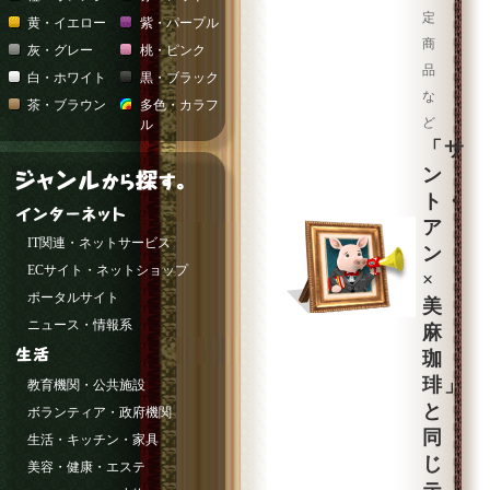
定
黄・イエロー
紫・パープル
商
灰・グレー
桃・ピンク
品
白・ホワイト
黒・ブラック
な
茶・ブラウン
多色・カラフ
ど
ル
「サ
ン
ト・
ア
IT関連・ネットサービス
ン
ECサイト・ネットショップ
×
ポータルサイト
美
ニュース・情報系
麻
珈
琲」
教育機関・公共施設
と
ボランティア・政府機関
同
生活・キッチン・家具
じ
美容・健康・エステ