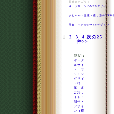
関連カテゴリ：
緑・グリーンのWEBデザイン
|
さわやか・健康・癒し系のWEB
|
外食・ホテルのWEBデザイン
1
2
3
4
次の25
件>>
[PR]：
ポータ
ルサイ
ト・マ
ッチン
グサイ
ト構
築・多
言語サ
イト・
制作・
デザイ
ン（横