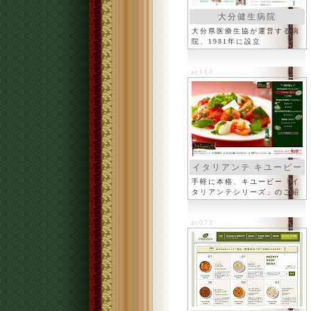
大分健生病院
大分県医療生協が運営する病
院、1981年に設立
ac110
イタリアンテ キユーピー
手軽に本格、キユーピー「イ
タリアンテシリーズ」のご紹
介
ac072