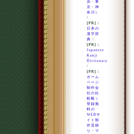
浜・東
京・神
奈川）
/
[PR]：
日本の
漢字辞
典
/
[PR]：
Japanese
Kanji
Dictionary
/
[PR]：
ホーム
ページ
制作会
社の比
較帳｜
登録無
料の
WEBサ
イト制
作見積
り・マ