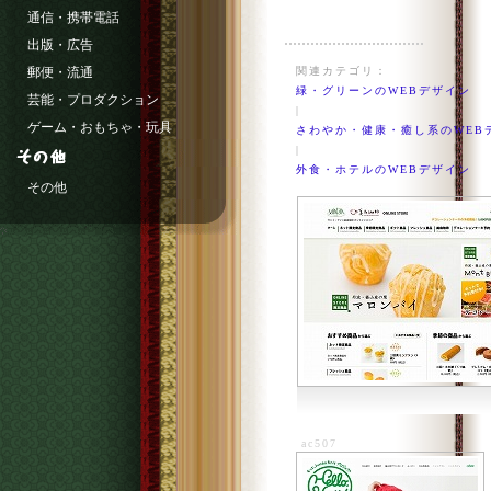
通信・携帯電話
出版・広告
郵便・流通
関連カテゴリ：
緑・グリーンのWEBデザイン
芸能・プロダクション
|
ゲーム・おもちゃ・玩具
さわやか・健康・癒し系のWEB
|
外食・ホテルのWEBデザイン
その他
ac507