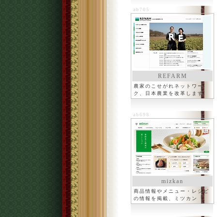
ab705
REFARM
農家のこせがれネットワー
ク、日本農業を改革します
ab698
mizkan
商品情報やメニュー・レシピ
の情報を掲載、ミツカン