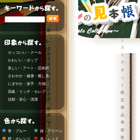
オ
ン
ラ
イ
ン
ス
カッコいい・クール
ト
かわいい・ポップ
ア、
美しい・アート・芸術的
ネ
さわやか・健康・癒し系
ッ
にぎやか・派手・力強い
ト
高級・リッチ・セレブ
限
信頼・安心・清潔
定
商
品・
季
節
青・ブルー
緑・グリーン
限
橙・オレンジ
赤・レッド