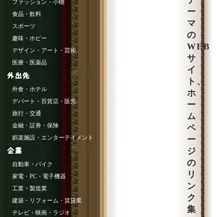
テ
ファッション・小物
ー
食品・飲料
マ
スポーツ
の
趣味・ホビー
WEB
デザイン・アート・芸術
サ
医療・医薬品
イ
ト、
外食・ホテル
ホ
デパート・百貨店・販売
ー
旅行・交通
ム
金融・証券・保険
ペ
娯楽施設・エンターテイメント
ー
ジ
の
自動車・バイク
リ
家電・PC・電子機器
ン
工業・製造業
ク
建築・リフォーム・賃貸業
集
テレビ・映画・ラジオ