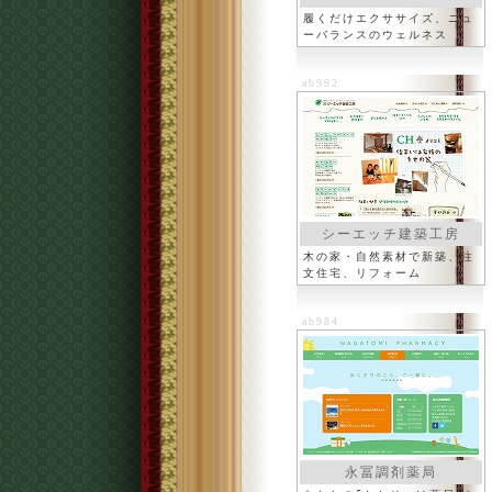
履くだけエクササイズ、ニュ
ーバランスのウェルネス
ab992
シーエッチ建築工房
木の家・自然素材で新築、注
文住宅、リフォーム
ab984
永冨調剤薬局