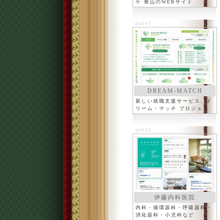
ケ 青山のWEBサイト
ab847
DREAM-MATCH
新しい就職支援サービス、ド
リーム・マッチ プロジェク
ト
ab823
伊藤内科医院
内科・循環器科・呼吸器科・
消化器科・小児科など