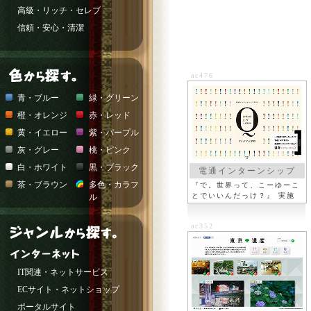
高級・リッチ・セレブ
信頼・安心・清潔
ac476
青・ブルー
緑・グリーン
橙・オレンジ
赤・レッド
黄・イエロー
紫・パープル
灰・グレー
桃・ピンク
白・ホワイト
黒・ブラック
電通インターンシップ
茶・ブラウン
多色・カラフ
『で。世界って、こーゆーこ
とでいいんだっけ？』 実施
ル
概要
ac352
IT関連・ネットサービス
ECサイト・ネットショップ
ポータルサイト