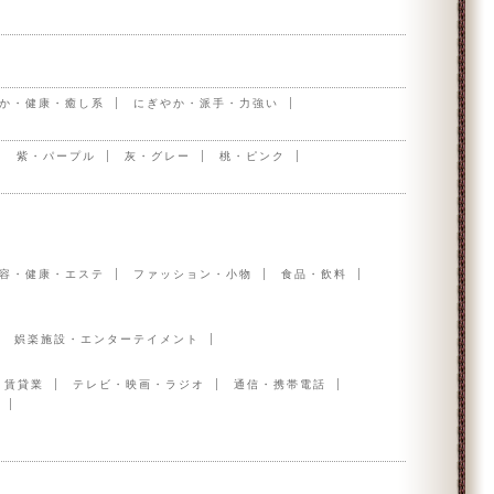
か・健康・癒し系
にぎやか・派手・力強い
紫・パープル
灰・グレー
桃・ピンク
容・健康・エステ
ファッション・小物
食品・飲料
娯楽施設・エンターテイメント
・賃貸業
テレビ・映画・ラジオ
通信・携帯電話