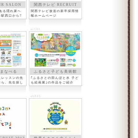
IR SALON
関西テレビ RECRUIT
にある隠れ家ヘ
関西テレビ放送の新卒採用情
谷駅西口から7
報ホームページ
ac101
まなべる
ふるさと子ども美術館
人レッスンの先
｢ふるさとの田んぼと水 子ど
なら、先生探し
も絵画展｣の作品をご紹介
ab846