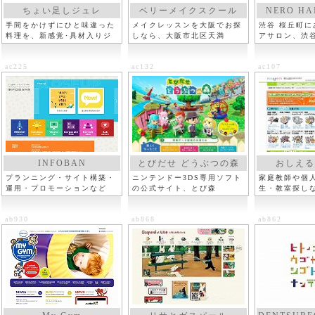
ちょい足しジュレ
ベリーメイクスクール
NERO HA
手間をかけずにひと味違った
メイクレッスンを大阪でお探
渋谷 桜丘町
料理を、新感覚･具材入りジ
しなら、大阪市北区天満
アサロン、渋
ュレ
分
ac225
ac132
ac107
INFOBAN
とびだせ どうぶつの森
おしえる
プランニング・サイト構築・
ニンテンドー3DS専用ソフト
家庭教師や個
運用・プロモーションなど
の公式サイト、とび森
生・教室探し
ab930
ab868
ab862