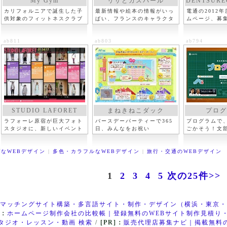
My Gym
リサとガスパール
DENTSUREC
カリフォルニアで誕生した子
最新情報や絵本の情報がいっ
電通の2012
供対象のフィットネスクラブ
ぱい、フランスのキャラクタ
ムページ、募
ー
ab811
ab803
ab794
STUDIO LAFORET
まねきねこダック
プログ
ラフォーレ原宿が巨大フォト
バースデーパーティーで365
プログラムで
スタジオに、新しいイベント
日、みんなをお祝い
ごかそう！文
なWEBデザイン
|
多色・カラフルなWEBデザイン
|
旅行・交通のWEBデザイン
1
2
3
4
5
次の25件>>
マッチングサイト構築・多言語サイト・制作・デザイン（横浜・東京・
]：
ホームページ制作会社の比較帳｜登録無料のWEBサイト制作見積り
タジオ・レッスン・動画 検索
/
[PR]：
販売代理店募集ナビ｜掲載無料