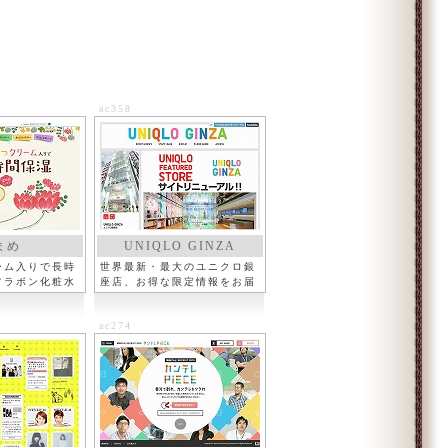
ac358
まめ
UNIQLO GINZA
ーム入りで長時
世界最新・最大のユニクロ銀
フラボン化粧水
座店、お得な限定情報をお届
け
ac274