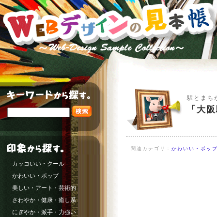
駅とまち
「大阪
関連カテゴリ：
かわいい・ポップ
カッコいい・クール
かわいい・ポップ
美しい・アート・芸術的
さわやか・健康・癒し系
にぎやか・派手・力強い