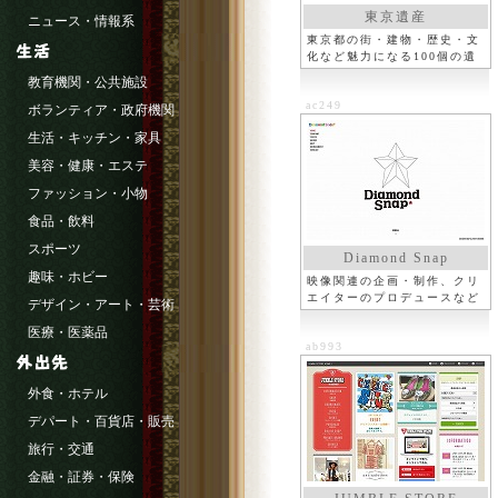
東京遺産
ニュース・情報系
東京都の街・建物・歴史・文
化など魅力になる100個の遺
産
教育機関・公共施設
ac249
ボランティア・政府機関
生活・キッチン・家具
美容・健康・エステ
ファッション・小物
食品・飲料
スポーツ
Diamond Snap
趣味・ホビー
映像関連の企画・制作、クリ
エイターのプロデュースなど
デザイン・アート・芸術
医療・医薬品
ab993
外食・ホテル
デパート・百貨店・販売
旅行・交通
金融・証券・保険