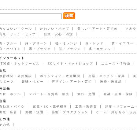
カッコいい・クール
かわいい・ポップ
美しい・アート・芸術的
さわや
高級・リッチ・セレブ
信頼・安心・清潔
青・ブルー
緑・グリーン
橙・オレンジ
赤・レッド
黄・イエロー
白・ホワイト
黒・ブラック
茶・ブラウン
多・カラフル
インターネット
IT関連・ネットサービス
ECサイト・ネットショップ
ニュース・情報系
生活
教育機関・公共施設
ボランティア・政府機関
生活・キッチン・家具
美
スポーツ
趣味・ホビー
デザイン・アート・芸術
医療・医薬品
外出先
外食・ホテル
デパート・百貨店・販売
旅行・交通
金融・証券・保険
企業
自動車・バイク
家電・PC・電子機器
工業・製造業
建築・リフォーム
出版・広告
郵便・流通
芸能・プロダクション
ゲーム・おもちゃ・玩具
その他
その他