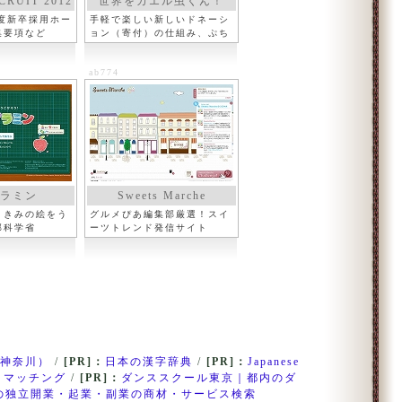
RUIT 2012
世界をカエル虫くん！
年度新卒採用ホー
手軽で楽しい新しいドネーシ
集要項など
ョン（寄付）の仕組み、ぷち
ドネ
ab774
ラミン
Sweets Marche
、きみの絵をう
グルメぴあ編集部厳選！スイ
部科学省
ーツトレンド発信サイト
神奈川）
/
[PR]：
日本の漢字辞典
/
[PR]：
Japanese
・マッチング
/
[PR]：
ダンススクール東京｜都内のダ
の独立開業・起業・副業の商材・サービス検索