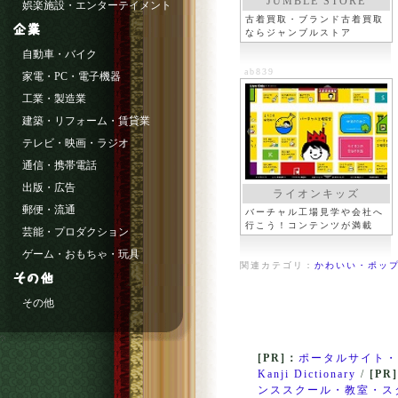
JUMBLE STORE
娯楽施設・エンターテイメント
古着買取・ブランド古着買取
ならジャンブルストア
自動車・バイク
ab839
家電・PC・電子機器
工業・製造業
建築・リフォーム・賃貸業
テレビ・映画・ラジオ
通信・携帯電話
出版・広告
ライオンキッズ
郵便・流通
バーチャル工場見学や会社へ
行こう！コンテンツが満載
芸能・プロダクション
ゲーム・おもちゃ・玩具
関連カテゴリ：
かわいい・ポップ
その他
[PR]：
ポータルサイト・
Kanji Dictionary
/
[PR
ンススクール・教室・ス