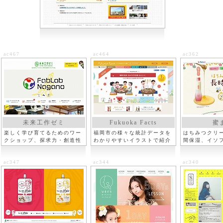
ac467
ac464
ac362
未来工作ゼミ
Fukuoka Facts
蜜
楽しく学び育てるためのワー
福岡市の様々な統計データを
はちみつクリ
クショップ、探求力・創造性
わかりやすいイラストで紹介
間保湿、イソ
ac347
ac344
ac340