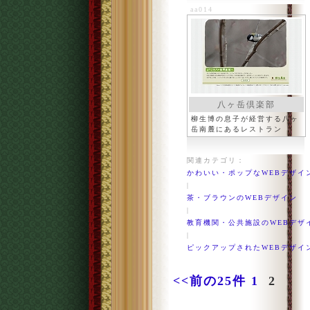
aa014
八ヶ岳倶楽部
柳生博の息子が経営する八ヶ
岳南麓にあるレストラン
関連カテゴリ：
かわいい・ポップなWEBデザイ
|
茶・ブラウンのWEBデザイン
|
教育機関・公共施設のWEBデザ
|
ピックアップされたWEBデザイ
<<前の25件
1
2