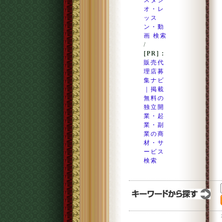
スタジ
オ・レ
ッス
ン・動
画 検索
/
[PR]：
販売代
理店募
集ナビ
｜掲載
無料の
独立開
業・起
業・副
業の商
材・サ
ービス
検索