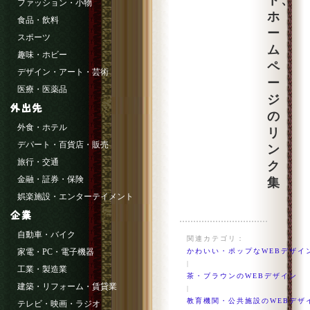
ト、
ファッション・小物
ホ
食品・飲料
ー
スポーツ
ム
趣味・ホビー
ペ
デザイン・アート・芸術
ー
医療・医薬品
ジ
の
外食・ホテル
リ
デパート・百貨店・販売
ン
旅行・交通
ク
金融・証券・保険
集
娯楽施設・エンターテイメント
自動車・バイク
関連カテゴリ：
家電・PC・電子機器
かわいい・ポップなWEBデザイ
|
工業・製造業
茶・ブラウンのWEBデザイン
建築・リフォーム・賃貸業
|
教育機関・公共施設のWEBデザ
テレビ・映画・ラジオ