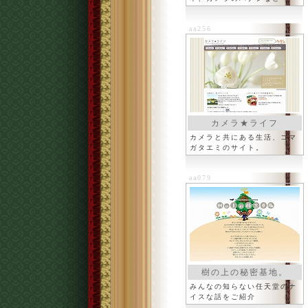
aa256
カメラ★ライフ
カメラと共にある生活、コマ
ガタエミのサイト。
aa079
樹の上の秘密基地。
みんなの知らない任天堂のナ
イスな話をご紹介