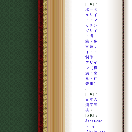
[PR]：
ポータ
ルサイ
ト・マ
ッチン
グサイ
ト構
築・多
言語サ
イト・
制作・
デザイ
ン（横
浜・東
京・神
奈川）
/
[PR]：
日本の
漢字辞
典
/
[PR]：
Japanese
Kanji
Dictionary