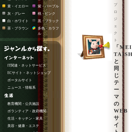
プ
黄・イエロー
紫・パープル
ロ
灰・グレー
桃・ピンク
ジ
白・ホワイト
黒・ブラック
ェ
茶・ブラウン
多色・カラフ
ク
ル
ト
「MEI
TAIS
と
IT関連・ネットサービス
同
ECサイト・ネットショップ
じ
ポータルサイト
テ
ニュース・情報系
ー
マ
の
教育機関・公共施設
WEB
ボランティア・政府機関
サ
生活・キッチン・家具
イ
美容・健康・エステ