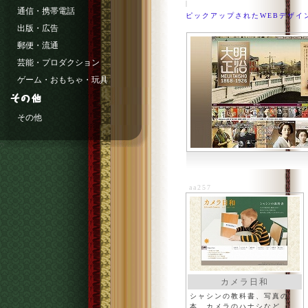
|
通信・携帯電話
ピックアップされたWEBデザイ
出版・広告
郵便・流通
芸能・プロダクション
ゲーム・おもちゃ・玩具
その他
aa257
カメラ日和
シャシンの教科書、写真の
本、カメラのハナシなど