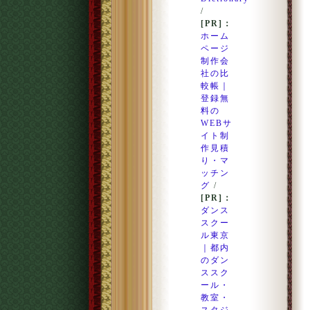
/
[PR]：
ホーム
ページ
制作会
社の比
較帳｜
登録無
料の
WEBサ
イト制
作見積
り・マ
ッチン
グ
/
[PR]：
ダンス
スクー
ル東京
｜都内
のダン
ススク
ール・
教室・