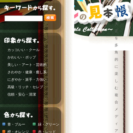
明
治・
大
正
を
多
カッコいい・クール
角
かわいい・ポップ
的
美しい・アート・芸術的
に
さわやか・健康・癒し系
楽
にぎやか・派手・力強い
し
高級・リッチ・セレブ
む
信頼・安心・清潔
複
合
メ
デ
ィ
青・ブルー
緑・グリーン
ア
橙・オレンジ
赤・レッド