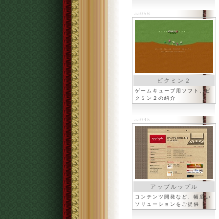
aa056
ピクミン２
ゲームキューブ用ソフト、ピ
クミン２の紹介
aa045
アップルップル
コンテンツ開発など、幅広い
ソリューションをご提供