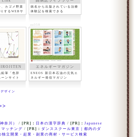
 Link
闘病記ライブラリー
チ、カゴメ野菜
病名から出版されている治療
送りするWEBサ
体験記を検索できる
aa358
IROJITEN
エネルギーマガジン
色鉛筆「色辞
ENEOS 新日本石油の元気エ
ペーンサイト
ネルギー発信マガジン
Bデザイン
>>
神奈川）
/
[PR]：
日本の漢字辞典
/
[PR]：
Japanese
・マッチング
/
[PR]：
ダンススクール東京｜都内のダ
の独立開業・起業・副業の商材・サービス検索