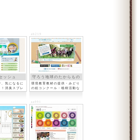
ab219
セッシュ
守ろう地球のたからもの
で、気になるに
環境教育教材の提供・みどり
リ！消臭スプレ
の絵コンクール・植樹活動な
ど
aa991