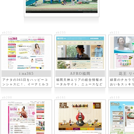
ab252
ab235
ab221
i:na365
AFRO福岡
花王 リ
アナタの365日をハッピーコ
福岡天神エリアの総合情報ポ
緑茶のチカラ
ンシャスに！、イーナミルコ
ータルサイト、ニュースなど
おいをスッキ
ー
ab200
ab161
ab110