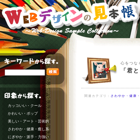
心をつな
「君と
関連カテゴリ：
さわやか・健康・
カッコいい・クール
かわいい・ポップ
美しい・アート・芸術的
さわやか・健康・癒し系
にぎやか・派手・力強い