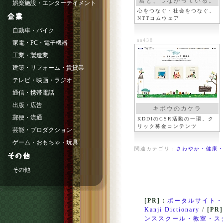
君と、つながっている。
娯楽施設・エンターテイメント
心をつなぐ・社会をつなぐ、
NTTコムウェア
自動車・バイク
aa438
家電・PC・電子機器
工業・製造業
建築・リフォーム・賃貸業
テレビ・映画・ラジオ
通信・携帯電話
出版・広告
キボウのカケラ
郵便・流通
KDDIのCSR活動の一環、ク
リック募金コンテンツ
芸能・プロダクション
ゲーム・おもちゃ・玩具
関連カテゴリ：
さわやか・健康・
その他
[PR]：
ポータルサイト・
Kanji Dictionary
/
[PR
ンススクール・教室・ス