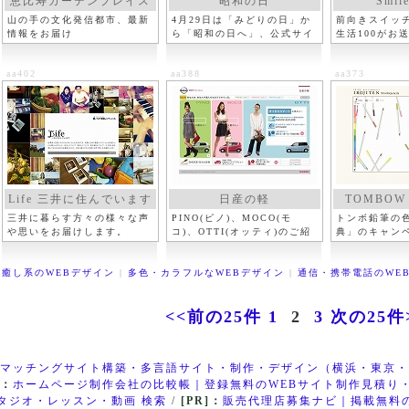
恵比寿ガーデンプレイス
昭和の日
Smile
山の手の文化発信都市、最新
4月29日は「みどりの日」か
前向きスイッ
情報をお届け
ら「昭和の日へ」、公式サイ
生活100がお
ト
イト
aa402
aa388
aa373
Life 三井に住んでいます
日産の軽
TOMBOW 
三井に暮らす方々の様々な声
PINO(ピノ)、MOCO(モ
トンボ鉛筆の
や思いをお届けします。
コ)、OTTI(オッティ)のご紹
典」のキャン
介
癒し系のWEBデザイン
|
多色・カラフルなWEBデザイン
|
通信・携帯電話のWE
<<前の25件
1
2
3
次の25件
マッチングサイト構築・多言語サイト・制作・デザイン（横浜・東京・
]：
ホームページ制作会社の比較帳｜登録無料のWEBサイト制作見積り
タジオ・レッスン・動画 検索
/
[PR]：
販売代理店募集ナビ｜掲載無料