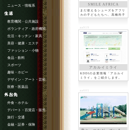
SMILE AFRICA
ニュース・情報系
まだ使えるシューズをアフリ
カの子どもたちへ、高橋尚子
教育機関・公共施設
aa919
ボランティア・政府機関
生活・キッチン・家具
美容・健康・エステ
ファッション・小物
食品・飲料
スポーツ
アカルイミライ
趣味・ホビー
KDDIの企業情報「アカルイ
ミライ」をご紹介します。
デザイン・アート・芸術
医療・医薬品
aa605
外食・ホテル
デパート・百貨店・販売
旅行・交通
金融・証券・保険