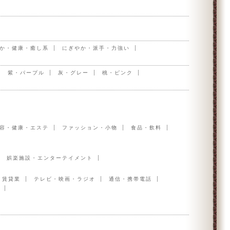
か・健康・癒し系
にぎやか・派手・力強い
紫・パープル
灰・グレー
桃・ピンク
容・健康・エステ
ファッション・小物
食品・飲料
娯楽施設・エンターテイメント
・賃貸業
テレビ・映画・ラジオ
通信・携帯電話