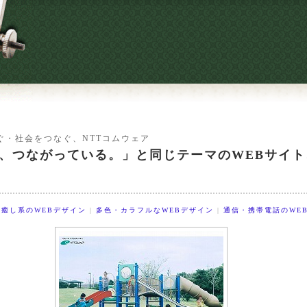
ぐ・社会をつなぐ、NTTコムウェア
、つながっている。」と同じテーマのWEBサイ
癒し系のWEBデザイン
|
多色・カラフルなWEBデザイン
|
通信・携帯電話のWE