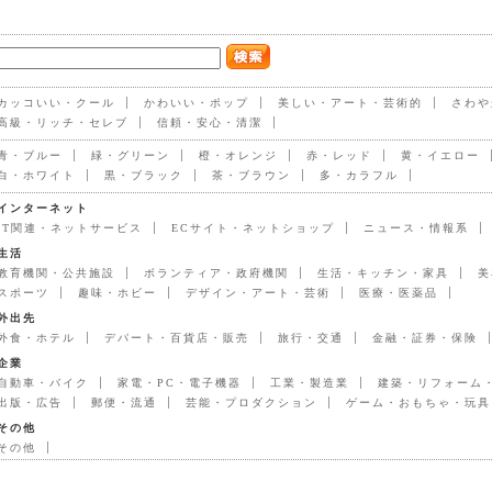
カッコいい・クール
かわいい・ポップ
美しい・アート・芸術的
さわや
高級・リッチ・セレブ
信頼・安心・清潔
青・ブルー
緑・グリーン
橙・オレンジ
赤・レッド
黄・イエロー
白・ホワイト
黒・ブラック
茶・ブラウン
多・カラフル
インターネット
IT関連・ネットサービス
ECサイト・ネットショップ
ニュース・情報系
生活
教育機関・公共施設
ボランティア・政府機関
生活・キッチン・家具
美
スポーツ
趣味・ホビー
デザイン・アート・芸術
医療・医薬品
外出先
外食・ホテル
デパート・百貨店・販売
旅行・交通
金融・証券・保険
企業
自動車・バイク
家電・PC・電子機器
工業・製造業
建築・リフォーム
出版・広告
郵便・流通
芸能・プロダクション
ゲーム・おもちゃ・玩具
その他
その他