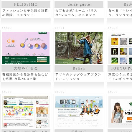
FELISSIMO
dolce-gusto
ReS
ファッション＆子供服＆雑貨
カプセル式“ホーム バリス
食べる「キレ
の通販、フェリシモ
タ”システム、ネスカフェ
う、リソラで
生活
aa805
aa771
aa658
大地を守る会
Relish
TOKYO P
有機野菜から無添加食品など
アツギのレッグウェアブラン
東京の５人で
を宅配 市民NGO企業
ド、レリッシュ
イドのギャラ
aa588
aa582
aa565