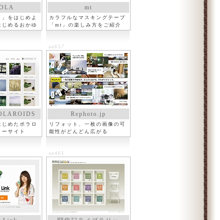
OLA
mt
イ」をはじめよ
カラフルなマスキングテープ
はじめるおかゆ
「mt」の楽しみ方をご紹介
aa657
OLAROIDS
Rephoto.jp
はじめたポラロ
リフォット、一枚の画像の可
リーサイト
能性がどんどん広がる
aa461