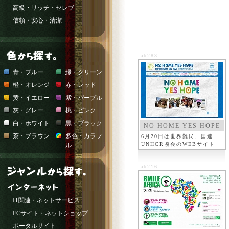
高級・リッチ・セレブ
信頼・安心・清潔
ab283
青・ブルー
緑・グリーン
橙・オレンジ
赤・レッド
黄・イエロー
紫・パープル
灰・グレー
桃・ピンク
白・ホワイト
黒・ブラック
NO HOME YES HOPE
茶・ブラウン
多色・カラフ
6月20日は世界難民、国連
UNHCR協会のWEBサイト
ル
ab216
IT関連・ネットサービス
ECサイト・ネットショップ
ポータルサイト