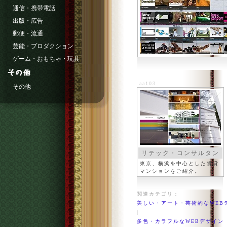
通信・携帯電話
出版・広告
郵便・流通
芸能・プロダクション
ゲーム・おもちゃ・玩具
aa103
その他
リテック・コンサルタン
ツ
東京、横浜を中心とした賃貸
マンションをご紹介。
関連カテゴリ：
美しい・アート・芸術的なWEB
|
多色・カラフルなWEBデザイン