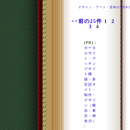
|
デザイン・アート・芸術のWEB
<<前の25件
1
2
3
4
[PR]：
ポータ
ルサイ
ト・マ
ッチン
グサイ
ト構
築・多
言語サ
イト・
制作・
デザイ
ン（横
浜・東
京・神
奈川）
/