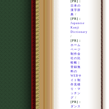
[PR]：
日本の
漢字辞
典
/
[PR]：
Japanese
Kanji
Dictionary
/
[PR]：
ホーム
ページ
制作会
社の比
較帳｜
登録無
料の
WEBサ
イト制
作見積
り・マ
ッチン
グ
/
[PR]：
ダンス