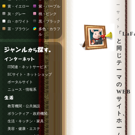
ー
黄・イエロー
紫・パープル
サ
灰・グレー
桃・ピンク
イ
白・ホワイト
黒・ブラック
ト
茶・ブラウン
多色・カラフ
「LaF
ル
と
同
じ
テ
IT関連・ネットサービス
ー
ECサイト・ネットショップ
マ
ポータルサイト
の
ニュース・情報系
WEB
サ
イ
教育機関・公共施設
ト、
ボランティア・政府機関
ホ
生活・キッチン・家具
ー
美容・健康・エステ