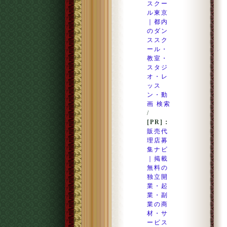
スクー
ル東京
｜都内
のダン
ススク
ール・
教室・
スタジ
オ・レ
ッス
ン・動
画 検索
/
[PR]：
販売代
理店募
集ナビ
｜掲載
無料の
独立開
業・起
業・副
業の商
材・サ
ービス