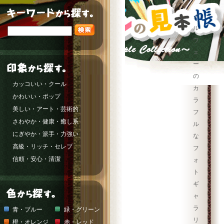
ノ
ル
ウ
ェ
ー
の
カッコいい・クール
カ
かわいい・ポップ
ラ
美しい・アート・芸術的
フ
さわやか・健康・癒し系
ル
にぎやか・派手・力強い
な
高級・リッチ・セレブ
フ
信頼・安心・清潔
ォ
ト
ギ
ャ
ラ
青・ブルー
緑・グリーン
リ
橙・オレンジ
赤・レッド