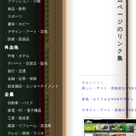
ム
ファッション・小物
ペ
食品・飲料
ー
スポーツ
ジ
趣味・ホビー
の
デザイン・アート・芸術
リ
医療・医薬品
ン
ク
外食・ホテル
集
デパート・百貨店・販売
旅行・交通
金融・証券・保険
関連カテゴリ：
娯楽施設・エンターテイメント
美しい・アート・芸術的なWEB
|
多色・カラフルなWEBデザイン
自動車・バイク
|
家電・PC・電子機器
デザイン・アート・芸術のWEB
工業・製造業
建築・リフォーム・賃貸業
テレビ・映画・ラジオ