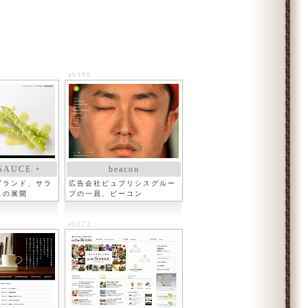
ab398
SAUCE +
beacon
ブランド、サラ
広告会社ピュブリシスグルー
スの展開
プの一員、ビーコン
ab272