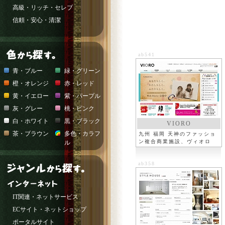
高級・リッチ・セレブ
信頼・安心・清潔
ab541
青・ブルー
緑・グリーン
橙・オレンジ
赤・レッド
黄・イエロー
紫・パープル
灰・グレー
桃・ピンク
白・ホワイト
黒・ブラック
VIORO
茶・ブラウン
多色・カラフ
九州 福岡 天神のファッショ
ン複合商業施設、ヴィオロ
ル
ab358
IT関連・ネットサービス
ECサイト・ネットショップ
ポータルサイト