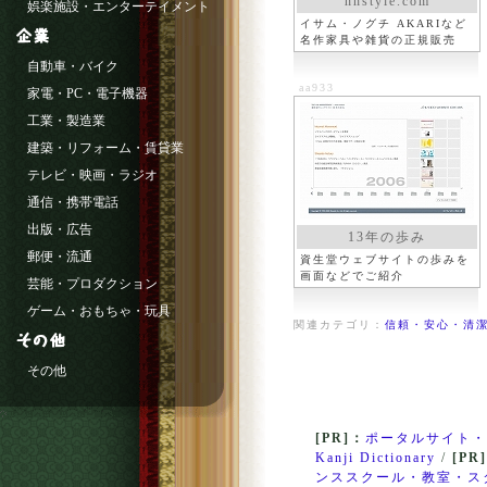
hhstyle.com
娯楽施設・エンターテイメント
イサム・ノグチ AKARIなど
名作家具や雑貨の正規販売
自動車・バイク
aa933
家電・PC・電子機器
工業・製造業
建築・リフォーム・賃貸業
テレビ・映画・ラジオ
通信・携帯電話
出版・広告
13年の歩み
郵便・流通
資生堂ウェブサイトの歩みを
画面などでご紹介
芸能・プロダクション
ゲーム・おもちゃ・玩具
関連カテゴリ：
信頼・安心・清潔
その他
[PR]：
ポータルサイト・
Kanji Dictionary
/
[PR
ンススクール・教室・ス