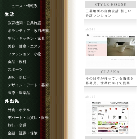
STYLE HOUSE
ニュース・情報系
三菱地所の自由設計 新しい
分譲マンション
教育機関・公共施設
ab243
ボランティア・政府機関
生活・キッチン・家具
美容・健康・エステ
ファッション・小物
食品・飲料
スポーツ
CLASKA
趣味・ホビー
今の日本が持っている価値を
再発見、世界に向けて提案
デザイン・アート・芸術
医療・医薬品
ab115
外食・ホテル
デパート・百貨店・販売
旅行・交通
金融・証券・保険