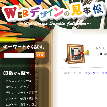
「センス
「±0
関連カテゴリ：
信頼・安心・清潔
カッコいい・クール
かわいい・ポップ
美しい・アート・芸術的
さわやか・健康・癒し系
にぎやか・派手・力強い