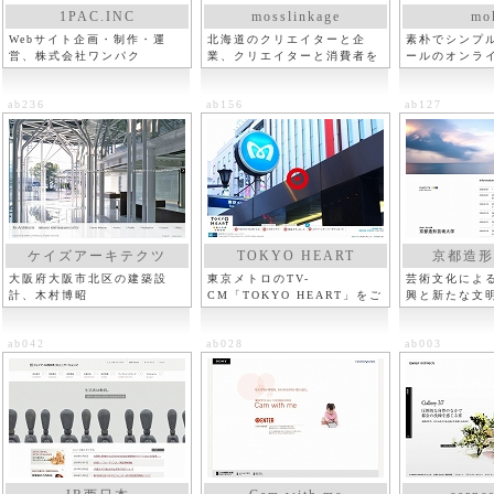
1PAC.INC
mosslinkage
mo
Webサイト企画・制作・運
北海道のクリエイターと企
素朴でシンプ
営、株式会社ワンパク
業、クリエイターと消費者を
ールのオンラ
つなぐ
ッケ
ab236
ab156
ab127
ケイズアーキテクツ
TOKYO HEART
京都造形
大阪府大阪市北区の建築設
東京メトロのTV-
芸術文化によ
計、木村博昭
CM「TOKYO HEART」をご
興と新たな文
紹介
ab042
ab028
ab003