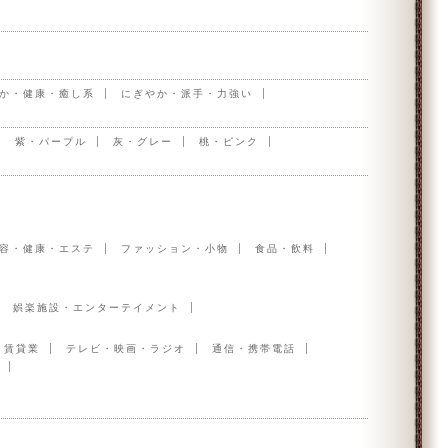
か・健康・癒し系
にぎやか・派手・力強い
紫・パープル
灰・グレー
桃・ピンク
容・健康・エステ
ファッション・小物
食品・飲料
娯楽施設・エンターテイメント
・賃貸業
テレビ・映画・ラジオ
通信・携帯電話