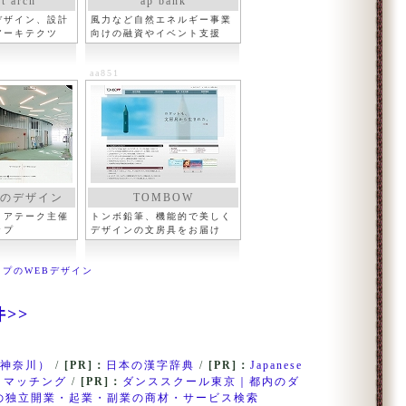
t arch
ap bank
デザイン、設計
風力など自然エネルギー事業
アーキテクツ
向けの融資やイベント支援
aa851
のデザイン
TOMBOW
ィアテーク主催
トンボ鉛筆、機能的で美しく
ップ
デザインの文房具をお届け
ップのWEBデザイン
件>>
神奈川）
/
[PR]：
日本の漢字辞典
/
[PR]：
Japanese
・マッチング
/
[PR]：
ダンススクール東京｜都内のダ
の独立開業・起業・副業の商材・サービス検索