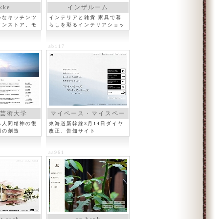
kke
インザルーム
ルなキッチンツ
インテリアと雑貨 家具で暮
インストア、モ
らしを彩るインテリアショッ
プ
ab117
芸術大学
マイペース・マイスペー
ス
る人間精神の復
東海道新幹線3月14日ダイヤ
明の創造
改正、告知サイト
aa961