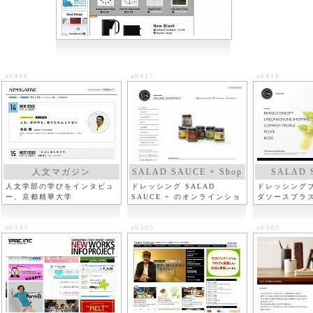
ab486
ab417
ab416
人文マガジン
SALAD SAUCE + Shop
SALAD 
人文学部の学びをインタビュ
ドレッシング SALAD
ドレッシング
ー、京都精華大学
SAUCE + のオンラインショ
ダソースプラ
ップ
ab343
ab305
ab303