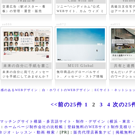
JR西日本
Cam with me
earnes
交通広告（駅ポスター・看
ソニー“ハンディカム”公式
高級注文住宅
板）の管理・運営・販売
WEBサイト、カム ウィズ ミ
はアーネスト
ー
aa886
aa872
aa855
未来の自分に手紙を書こ
MUJI Global
共有と連携
う
未来の自分に宛てたメッセー
無印商品のグローバルサイ
せんだいメデ
ジを手紙にしてみませんか？
ト、メッセージ・ストア情報
のワークショ
感のあるWEBデザイン
|
白・ホワイトのWEBデザイン
|
ECサイト・ネットショ
<<前の25件
1
2
3
4
次の25
マッチングサイト構築・多言語サイト・制作・デザイン（横浜・東京・
]：
ホームページ制作会社の比較帳｜登録無料のWEBサイト制作見積り
タジオ・レッスン・動画 検索
/
[PR]：
販売代理店募集ナビ｜掲載無料