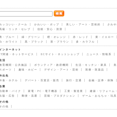
カッコいい・クール
かわいい・ポップ
美しい・アート・芸術的
さわや
高級・リッチ・セレブ
信頼・安心・清潔
青・ブルー
緑・グリーン
橙・オレンジ
赤・レッド
黄・イエロー
白・ホワイト
黒・ブラック
茶・ブラウン
多・カラフル
インターネット
IT関連・ネットサービス
ECサイト・ネットショップ
ニュース・情報系
生活
教育機関・公共施設
ボランティア・政府機関
生活・キッチン・家具
美
スポーツ
趣味・ホビー
デザイン・アート・芸術
医療・医薬品
外出先
外食・ホテル
デパート・百貨店・販売
旅行・交通
金融・証券・保険
企業
自動車・バイク
家電・PC・電子機器
工業・製造業
建築・リフォーム
出版・広告
郵便・流通
芸能・プロダクション
ゲーム・おもちゃ・玩具
その他
その他