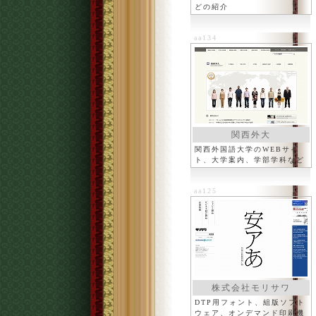
どの紹介
aa134
関西外大
関西外国語大学のWEBサイ
ト、大学案内、学部学科など
aa125
株式会社モリサワ
DTP用フォント、組版ソフト
ウェア、オンデマンド印刷機