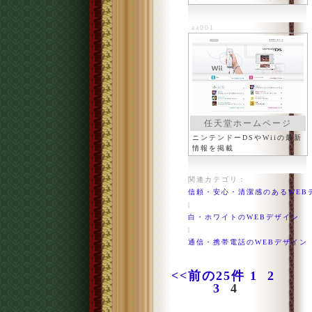
など
aa001
任天堂ホームページ
ニンテンドーDSやWiiの最新
情報を掲載
関連カテゴリ：
信頼・安心・清潔感のあるWEB
|
白・ホワイトのWEBデザイン
|
通信・携帯電話のWEBデザイン
<<前の25件
1
2
3
4