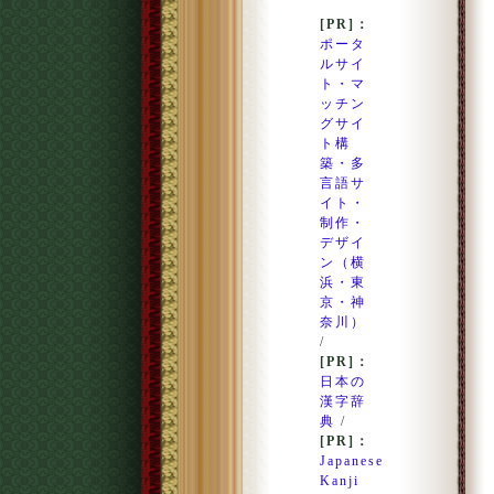
[PR]：
ポータ
ルサイ
ト・マ
ッチン
グサイ
ト構
築・多
言語サ
イト・
制作・
デザイ
ン（横
浜・東
京・神
奈川）
/
[PR]：
日本の
漢字辞
典
/
[PR]：
Japanese
Kanji