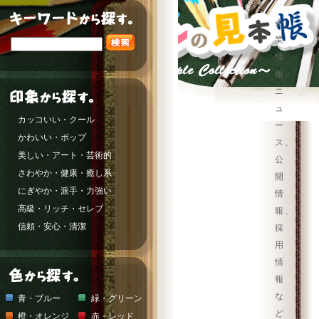
企
業
情
報、
ニ
ュ
カッコいい・クール
ー
かわいい・ポップ
ス、
美しい・アート・芸術的
公
さわやか・健康・癒し系
開
にぎやか・派手・力強い
情
高級・リッチ・セレブ
報、
信頼・安心・清潔
採
用
情
報
な
青・ブルー
緑・グリーン
ど
橙・オレンジ
赤・レッド