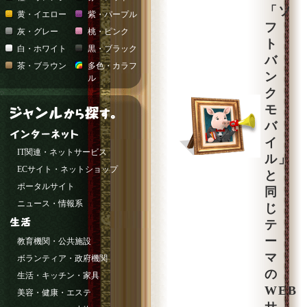
「ソ
黄・イエロー
紫・パープル
フ
灰・グレー
桃・ピンク
ト
白・ホワイト
黒・ブラック
バ
茶・ブラウン
多色・カラフ
ン
ル
ク
モ
バ
イ
IT関連・ネットサービス
ル」
ECサイト・ネットショップ
と
ポータルサイト
同
ニュース・情報系
じ
テ
ー
教育機関・公共施設
マ
ボランティア・政府機関
の
生活・キッチン・家具
WEB
美容・健康・エステ