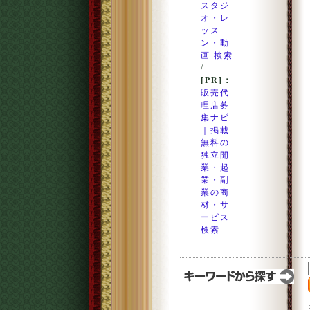
スタジ
オ・レ
ッス
ン・動
画 検索
/
[PR]：
販売代
理店募
集ナビ
｜掲載
無料の
独立開
業・起
業・副
業の商
材・サ
ービス
検索