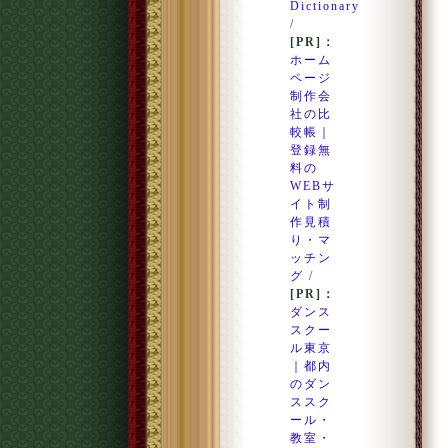
Dictionary
/
[PR]：
ホーム
ページ
制作会
社の比
較帳｜
登録無
料の
WEBサ
イト制
作見積
り・マ
ッチン
グ
/
[PR]：
ダンス
スクー
ル東京
｜都内
のダン
ススク
ール・
教室・