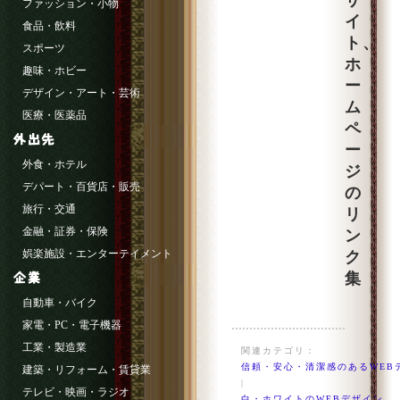
サ
ファッション・小物
イ
食品・飲料
ト、
スポーツ
ホ
趣味・ホビー
ー
デザイン・アート・芸術
ム
医療・医薬品
ペ
ー
外食・ホテル
ジ
デパート・百貨店・販売
の
旅行・交通
リ
金融・証券・保険
ン
娯楽施設・エンターテイメント
ク
集
自動車・バイク
家電・PC・電子機器
工業・製造業
関連カテゴリ：
信頼・安心・清潔感のあるWEB
建築・リフォーム・賃貸業
|
テレビ・映画・ラジオ
白・ホワイトのWEBデザイン