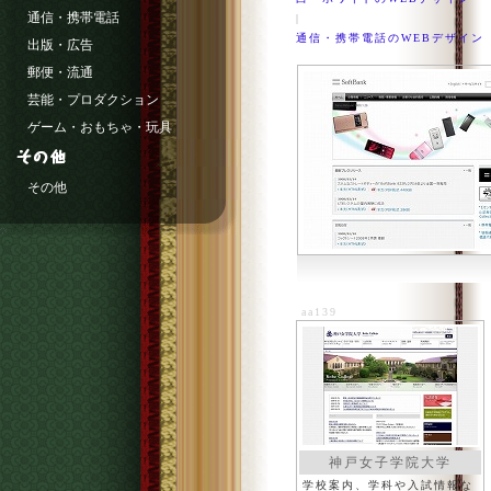
通信・携帯電話
|
通信・携帯電話のWEBデザイン
出版・広告
郵便・流通
芸能・プロダクション
ゲーム・おもちゃ・玩具
その他
aa139
神戸女子学院大学
学校案内、学科や入試情報な