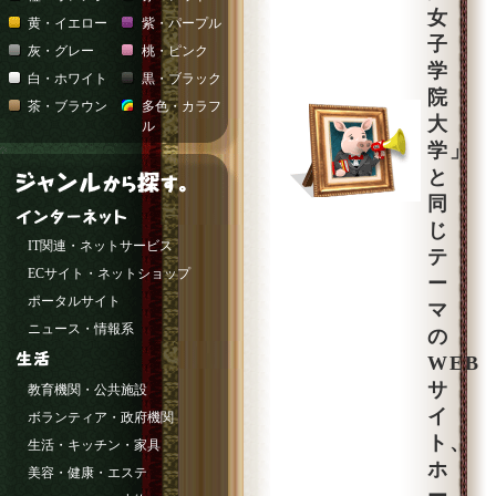
女
黄・イエロー
紫・パープル
子
灰・グレー
桃・ピンク
学
白・ホワイト
黒・ブラック
院
茶・ブラウン
多色・カラフ
大
ル
学」
と
同
じ
IT関連・ネットサービス
テ
ECサイト・ネットショップ
ー
ポータルサイト
マ
ニュース・情報系
の
WEB
サ
教育機関・公共施設
イ
ボランティア・政府機関
ト、
生活・キッチン・家具
ホ
美容・健康・エステ