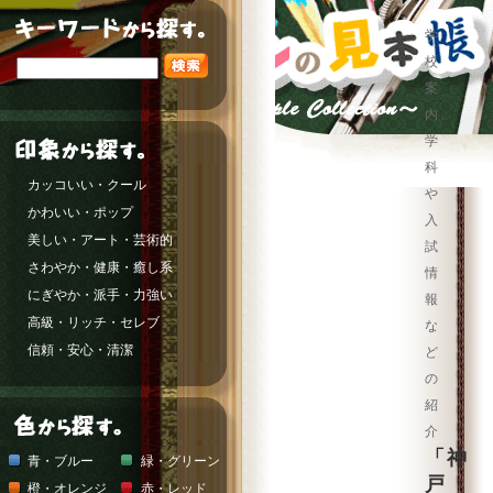
学
校
案
内、
学
科
カッコいい・クール
や
かわいい・ポップ
入
美しい・アート・芸術的
試
さわやか・健康・癒し系
情
にぎやか・派手・力強い
報
高級・リッチ・セレブ
な
信頼・安心・清潔
ど
の
紹
介
「神
青・ブルー
緑・グリーン
戸
橙・オレンジ
赤・レッド