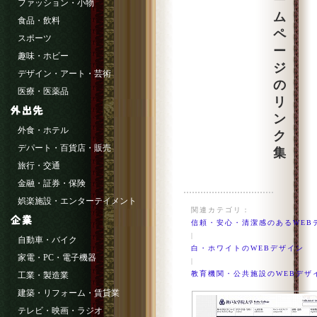
ー
ファッション・小物
ム
食品・飲料
ペ
スポーツ
ー
趣味・ホビー
ジ
デザイン・アート・芸術
の
医療・医薬品
リ
ン
外食・ホテル
ク
デパート・百貨店・販売
集
旅行・交通
金融・証券・保険
娯楽施設・エンターテイメント
関連カテゴリ：
信頼・安心・清潔感のあるWEB
|
自動車・バイク
白・ホワイトのWEBデザイン
家電・PC・電子機器
|
教育機関・公共施設のWEBデザ
工業・製造業
建築・リフォーム・賃貸業
テレビ・映画・ラジオ