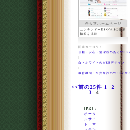
任天堂ホームページ
ニンテンドーDSやWiiの最新
情報を掲載
関連カテゴリ：
信頼・安心・清潔感のあるWEB
|
白・ホワイトのWEBデザイン
|
教育機関・公共施設のWEBデザ
<<前の25件
1
2
3
4
[PR]：
ポータ
ルサイ
ト・マ
ッチン