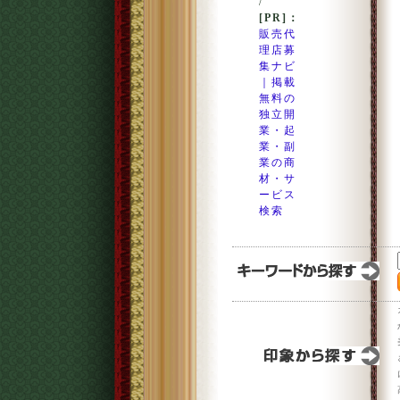
/
[PR]：
販売代
理店募
集ナビ
｜掲載
無料の
独立開
業・起
業・副
業の商
材・サ
ービス
検索