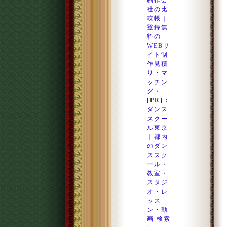
制作会
社の比
較帳｜
登録無
料の
WEBサ
イト制
作見積
り・マ
ッチン
グ
/
[PR]：
ダンス
スクー
ル東京
｜都内
のダン
ススク
ール・
教室・
スタジ
オ・レ
ッス
ン・動
画 検索