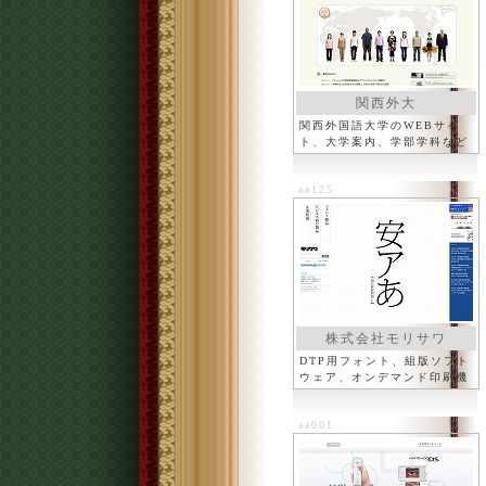
関西外大
関西外国語大学のWEBサイ
ト、大学案内、学部学科など
aa125
株式会社モリサワ
DTP用フォント、組版ソフト
ウェア、オンデマンド印刷機
など
aa001