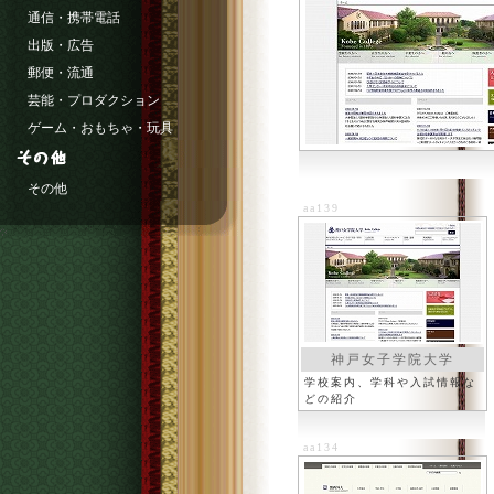
通信・携帯電話
出版・広告
郵便・流通
芸能・プロダクション
ゲーム・おもちゃ・玩具
その他
aa139
神戸女子学院大学
学校案内、学科や入試情報な
どの紹介
aa134