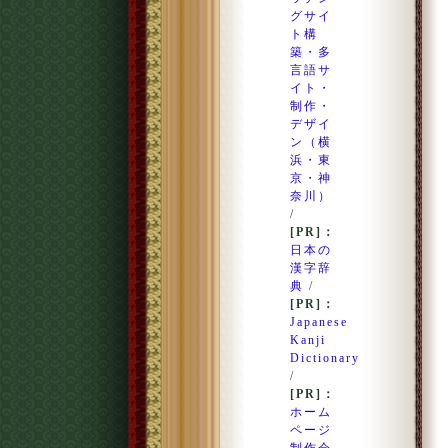
グサイ
ト構
築・多
言語サ
イト・
制作・
デザイ
ン（横
浜・東
京・神
奈川）
/
[PR]：
日本の
漢字辞
典
/
[PR]：
Japanese
Kanji
Dictionary
/
[PR]：
ホーム
ページ