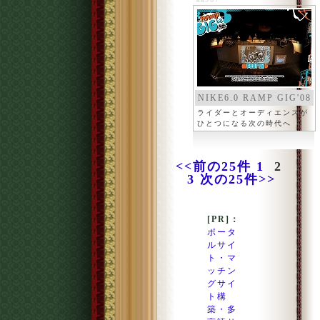
NIKE6.0 RAMP GIG'08
ライダーとオーディエンスが
ひとつになる次の時代へ
<<前の25件
1
2
3
次の25件>>
[PR]：
ポータ
ルサイ
ト・マ
ッチン
グサイ
ト構
築・多