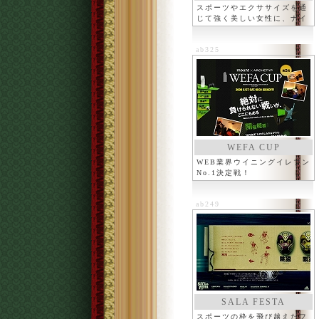
スポーツやエクササイズを通
じて強く美しい女性に、ナイ
キ
ab325
WEFA CUP
WEB業界ウイニングイレブン
No.1決定戦！
ab249
SALA FESTA
スポーツの枠を飛び越えたフ