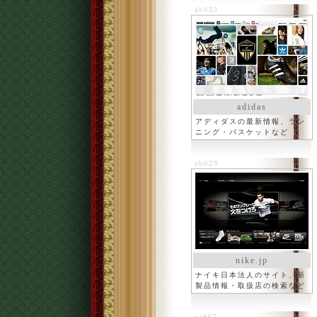
ab033
adidas
アディダスの最新情報、ラン
ニング・バスケットなど
ab029
nike.jp
ナイキ日本法人のサイト、新
製品情報・取扱店の検索など
aa967