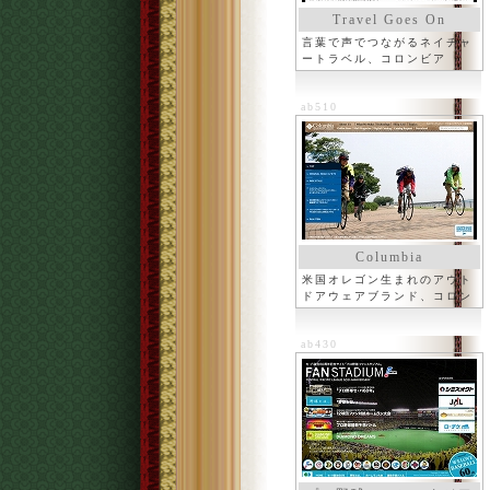
Travel Goes On
言葉で声でつながるネイチャ
ートラベル、コロンビア
ab510
Columbia
米国オレゴン生まれのアウト
ドアウェアブランド、コロン
ビア
ab430