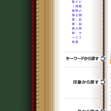
集ナビ
｜掲載
無料の
独立開
業・起
業・副
業の商
材・サ
ービス
検索