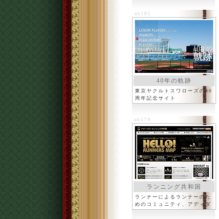
ab182
40年の軌跡
東京ヤクルトスワローズの40
周年記念サイト
ab179
ランニング共和国
ランナーによるランナーのた
めのコミュニティ、アディダ
ス