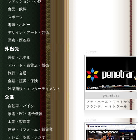
ファッション・小物
食品・飲料
スポーツ
趣味・ホビー
デザイン・アート・芸術
医療・医薬品
ab737
外食・ホテル
デパート・百貨店・販売
旅行・交通
金融・証券・保険
娯楽施設・エンターテイメント
penetrar
フットボール・フットサルの
自動車・バイク
ブランド、ぺネトラール
家電・PC・電子機器
ab730
工業・製造業
建築・リフォーム・賃貸業
テレビ・映画・ラジオ