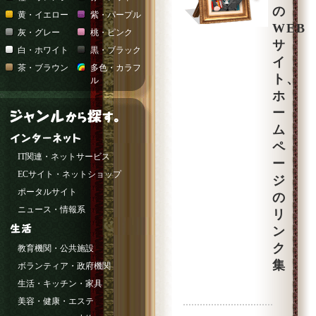
の
黄・イエロー
紫・パープル
WEB
灰・グレー
桃・ピンク
サ
白・ホワイト
黒・ブラック
イ
茶・ブラウン
多色・カラフ
ト、
ル
ホ
ー
ム
ペ
IT関連・ネットサービス
ー
ECサイト・ネットショップ
ジ
ポータルサイト
の
ニュース・情報系
リ
ン
ク
教育機関・公共施設
集
ボランティア・政府機関
生活・キッチン・家具
美容・健康・エステ