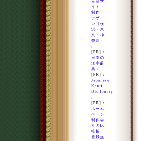
言語サ
イト・
制作・
デザイ
ン（横
浜・東
京・神
奈川）
/
[PR]：
日本の
漢字辞
典
/
[PR]：
Japanese
Kanji
Dictionary
/
[PR]：
ホーム
ページ
制作会
社の比
較帳｜
登録無