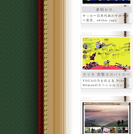
参戦セヨ。
サッカー日本代表のサポータ
ー宣言、adidas japn
ab555
ナイキ 突撃ヨガパトロー
ル
YOGAの力を伝える Nike
Womanのスペシャルコンテン
ツ
ab527