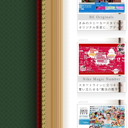
BE Originals
きみのスニーカースタイルが
オリジナル音楽に、アディダ
ス
ab653
Nike Magic Number
スタートラインに立つキミを
奮い立たせる“魔法の数字”
ab620