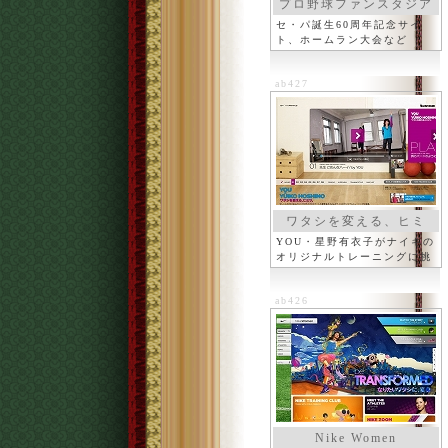
プロ野球ファンスタジア
ム
セ・パ誕生60周年記念サイ
ト、ホームラン大会など
ab427
ワタシを変える、ヒミ
ツ。
YOU・星野有衣子がナイキの
オリジナルトレーニングに挑
戦
ab426
Nike Women