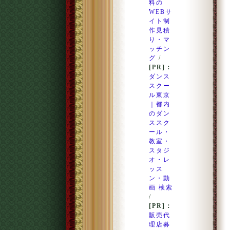
料の
WEBサ
イト制
作見積
り・マ
ッチン
グ
/
[PR]：
ダンス
スクー
ル東京
｜都内
のダン
ススク
ール・
教室・
スタジ
オ・レ
ッス
ン・動
画 検索
/
[PR]：
販売代
理店募