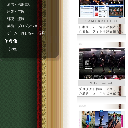
通信・携帯電話
出版・広告
郵便・流通
SAMURAI BLUE
芸能・プロダクション
日本サッカー協会の代表チー
ム情報、フォトや試合情報な
ゲーム・おもちゃ・玩具
ど
ab711
その他
NikeFootball
プロダクト情報・アスリート
の最新ニュースなどを配信
ab691