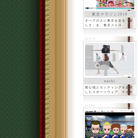
東京マラソン2010
すべての人に東京を走る「楽
しさ」を、東京メトロ
ab574
naoki
着心地とカッティングを追求
したスポーツウェア、ナオキ
ab566