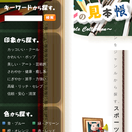
WEB
デ
ザ
イ
ン
を
カッコいい・クール
ジ
かわいい・ポップ
ャ
美しい・アート・芸術的
ン
さわやか・健康・癒し系
ル
にぎやか・派手・力強い
か
高級・リッチ・セレブ
ら
信頼・安心・清潔
探
す。
ス
ポ
ー
青・ブルー
緑・グリーン
ツ
橙・オレンジ
赤・レッド