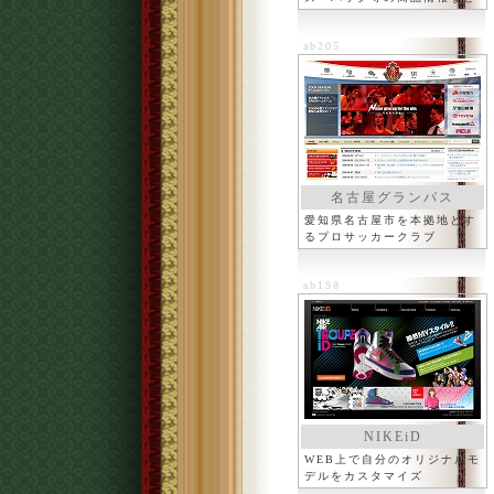
ab205
名古屋グランパス
愛知県名古屋市を本拠地とす
るプロサッカークラブ
ab198
NIKEiD
WEB上で自分のオリジナルモ
デルをカスタマイズ