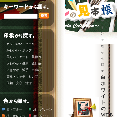
WEB
デ
ザ
イ
ン
を
カッコいい・クール
色
かわいい・ポップ
か
美しい・アート・芸術的
ら
さわやか・健康・癒し系
探
にぎやか・派手・力強い
す。
高級・リッチ・セレブ
白・
ホ
信頼・安心・清潔
ワ
イ
ト
の
青・ブルー
緑・グリーン
WEB
橙・オレンジ
赤・レッド