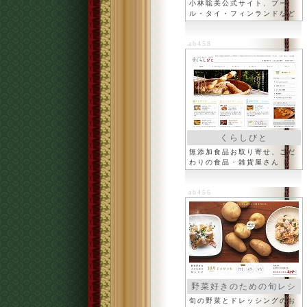
小林聡美公式サイト、プー
ル・タイ・フィンランドなど
ab458
くらしびと
無添加食品お取り寄せ、こだ
わりの食品・雑貨屋さん
ab456
野菜好きのための旬レシ
ピ
旬の野菜とドレッシングのお