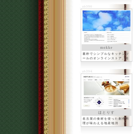
ab396
mokke
素朴でシンプルなキッチンツ
ールのオンラインストア、モ
ッケ
ab394
ほとりす
名古屋の食材を使った創作料
理が味わえる地産地消