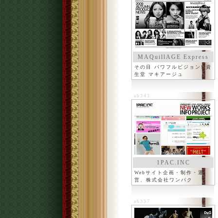
MAQuillAGE Express
その目 パワフルビジョン! 資
生堂 マキアージュ
ab343
1PAC.INC
Webサイト企画・制作・運
営、株式会社ワンパク
ab337