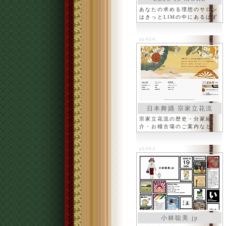
Co.,Ltd.
あなたの求める理想のサロン
はきっとLIMの中にあるはず
ab464
日本舞踊 宗家立花流
宗家立花流の歴史・分家紹
介・お稽古場のご案内など
ab463
小林聡美.jp