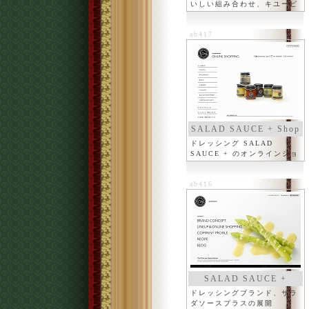
いしい組み合わせ、キユーピ
ー
ab417
SALAD SAUCE + Shop
ドレッシング SALAD
SAUCE + のオンラインショ
ップ
ab416
SALAD SAUCE +
ドレッシングブランド、サラ
ダソースプラスの展開