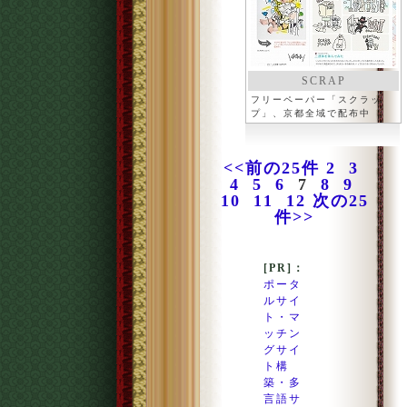
SCRAP
フリーペーパー「スクラッ
プ」、京都全域で配布中
<<前の25件
2
3
4
5
6
7
8
9
10
11
12
次の25
件>>
[PR]：
ポータ
ルサイ
ト・マ
ッチン
グサイ
ト構
築・多
言語サ