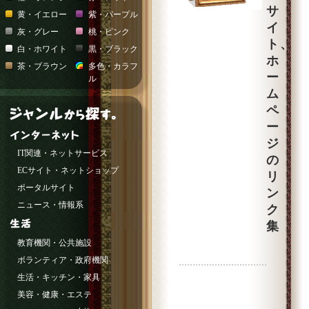
サ
黄・イエロー
紫・パープル
イ
灰・グレー
桃・ピンク
ト、
白・ホワイト
黒・ブラック
ホ
茶・ブラウン
多色・カラフ
ー
ル
ム
ペ
ー
ジ
IT関連・ネットサービス
の
ECサイト・ネットショップ
リ
ポータルサイト
ン
ニュース・情報系
ク
集
教育機関・公共施設
ボランティア・政府機関
生活・キッチン・家具
美容・健康・エステ