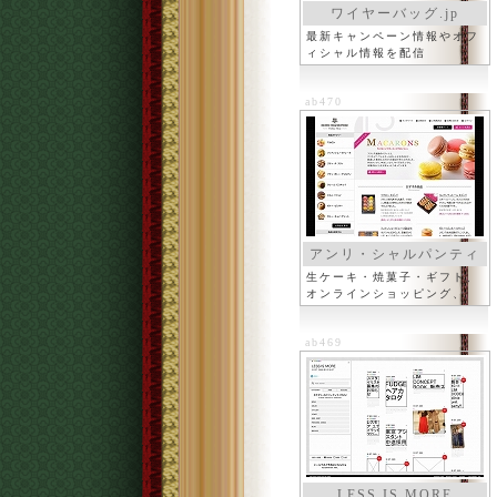
ワイヤーバッグ.jp
最新キャンペーン情報やオフ
ィシャル情報を配信
ab470
アンリ・シャルパンティ
エ
生ケーキ・焼菓子・ギフト、
オンラインショッピング、
ab469
LESS IS MORE