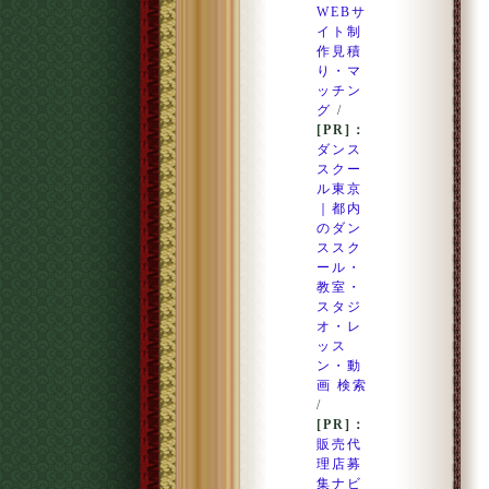
WEBサ
イト制
作見積
り・マ
ッチン
グ
/
[PR]：
ダンス
スクー
ル東京
｜都内
のダン
ススク
ール・
教室・
スタジ
オ・レ
ッス
ン・動
画 検索
/
[PR]：
販売代
理店募
集ナビ