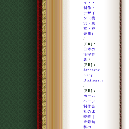
イト・
制作・
デザイ
ン（横
浜・東
京・神
奈川）
/
[PR]：
日本の
漢字辞
典
/
[PR]：
Japanese
Kanji
Dictionary
/
[PR]：
ホーム
ページ
制作会
社の比
較帳｜
登録無
料の