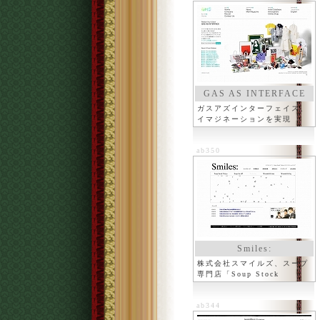
GAS AS INTERFACE
ガスアズインターフェイス、
イマジネーションを実現
ab350
Smiles:
株式会社スマイルズ、スープ
専門店「Soup Stock
Tokyo」
ab344