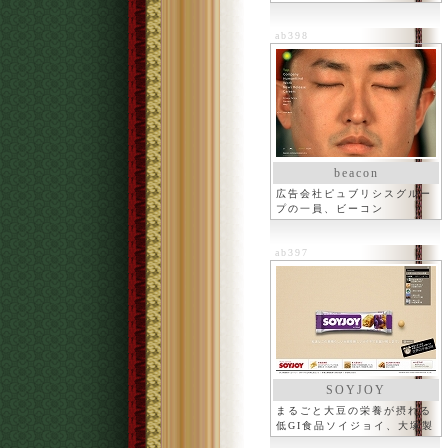
ab398
beacon
広告会社ピュブリシスグルー
プの一員、ビーコン
ab397
SOYJOY
まるごと大豆の栄養が摂れる
低GI食品ソイジョイ、大塚製
薬