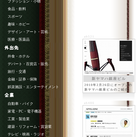
ファッション・小物
食品・飲料
スポーツ
趣味・ホビー
デザイン・アート・芸術
ab521
医療・医薬品
外食・ホテル
デパート・百貨店・販売
旅行・交通
新ヤマハ銀座ビル
金融・証券・保険
2010年2月26日にオープンの
娯楽施設・エンターテイメント
新ヤマハ銀座ビルのご紹介
ab486
自動車・バイク
家電・PC・電子機器
工業・製造業
建築・リフォーム・賃貸業
テレビ・映画・ラジオ