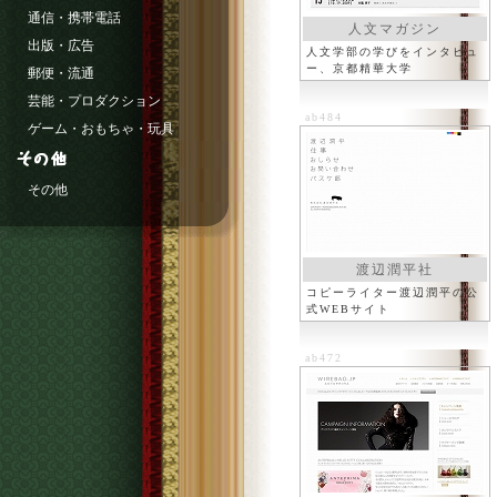
通信・携帯電話
人文マガジン
出版・広告
人文学部の学びをインタビュ
ー、京都精華大学
郵便・流通
芸能・プロダクション
ab484
ゲーム・おもちゃ・玩具
その他
渡辺潤平社
コピーライター渡辺潤平の公
式WEBサイト
ab472