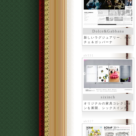
Dolce&Gabbana
新しいラグジュアリー、ドル
チェ＆ガッバーナ
ab331
sixinch
オリジナルの家具コレクショ
ンを展開、シックスインチ
ab327