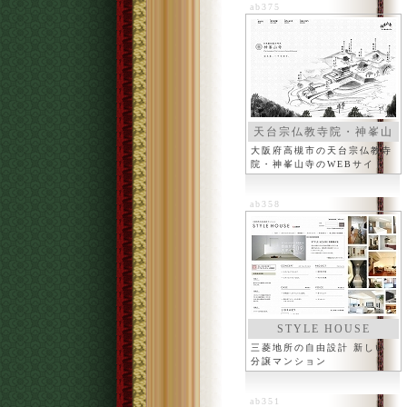
ab375
天台宗仏教寺院・神峯山
寺
大阪府高槻市の天台宗仏教寺
院・神峯山寺のWEBサイト
ab358
STYLE HOUSE
三菱地所の自由設計 新しい
分譲マンション
ab351